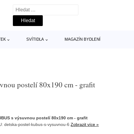
Vyhledávání
TEK
SVÍTIDLA
MAGAZÍN BYDLENÍ
nou postelí 80x190 cm - grafit
UBUS s výsuvnou postelí 80x190 cm - grafit
U: detska-postel-kubus-s-vysuvnou-6
Zobrazit více »