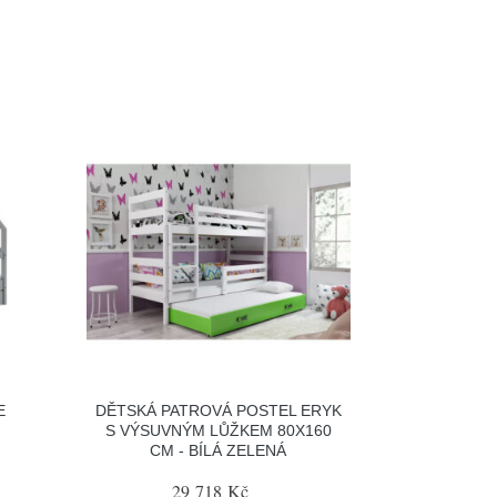
E
DĚTSKÁ PATROVÁ POSTEL ERYK
M
S VÝSUVNÝM LŮŽKEM 80X160
CM - BÍLÁ ZELENÁ
29 718 Kč