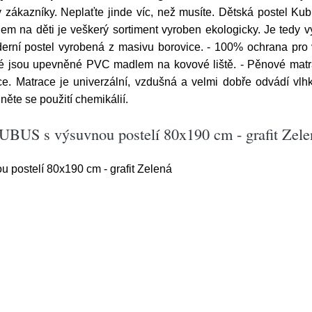
ákazníky. Neplaťte jinde víc, než musíte. Dětská postel Kubu
 na děti je veškerý sortiment vyroben ekologicky. Je tedy vy
oderní postel vyrobená z masivu borovice. - 100% ochrana pro 
eré jsou upevněné PVC madlem na kovové liště. - Pěnové matra
ce. Matrace je univerzální, vzdušná a velmi dobře odvádí vlh
něte se použití chemikálií.
UBUS s výsuvnou postelí 80x190 cm - grafit Zele
postelí 80x190 cm - grafit Zelená