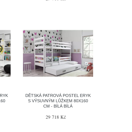
ERYK
DĚTSKÁ PATROVÁ POSTEL ERYK
160
S VÝSUVNÝM LŮŽKEM 80X160
CM - BÍLÁ BÍLÁ
29 718 Kč