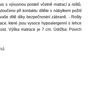
s s výsuvnou postelí včetně matrací a roštů.
loučeno při kontaktu dítěte s nábytkem požití
vaše dítě díky bezpečnostní zábraně. - Rošty
ce, které jsou vysoce hypoalergenní s lehce
kost. Výška matrace je 7 cm. Údržba: Povrch
ná