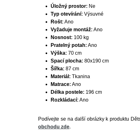
Úložný prostor:
Ne
Typ otevírání:
Výsuvné
Rošt:
Ano
Vyžaduje montáž:
Ano
Nosnost:
100 kg
Pratelný potah:
Ano
Výška:
70 cm
Spací plocha:
80x190 cm
Šířka:
87 cm
Materiál:
Tkanina
Matrace:
Ano
Délka postele:
196 cm
Rozkládací:
Ano
Podívejte se na další obrázky k produktu Dět
obchodu zde
.