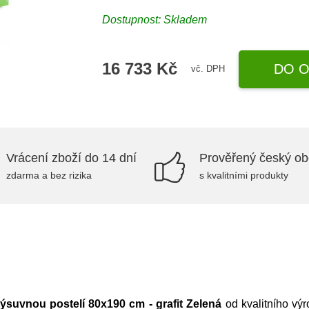
Dostupnost:
Skladem
16 733 Kč
DO O
vč. DPH
Vrácení zboží do 14 dní
Prověřený český o
zdarma a bez rizika
s kvalitními produkty
suvnou postelí 80x190 cm - grafit Zelená
od kvalitního vý