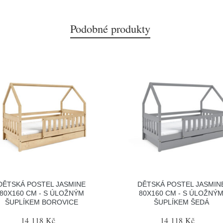
Podobné produkty
DĚTSKÁ POSTEL JASMINE
DĚTSKÁ POSTEL JASMIN
80X160 CM - S ÚLOŽNÝM
80X160 CM - S ÚLOŽNÝ
ŠUPLÍKEM BOROVICE
ŠUPLÍKEM ŠEDÁ
14 118 Kč
14 118 Kč