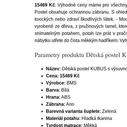
15469 Kč
. Výhodné ceny máme pro všechny z
Postel obsahuje ochrannou zábranu. S ohledem
toxických nebo zdraví škodlivých látek. - M
vyrobené ze dřeva, z pružinových lamel, kt
snímatelným potahem, potah lze prát v prač
nábytku utřete do čista měkkým hadříkem. Vyh
Parametry produktu Dětská postel K
Název:
Dětská postel KUBUS s výsuvnou 
Cena:
15469 Kč
Výrobce:
BMS
Barva:
Bílá
Hrana:
ABS
Zábrana:
Ano
Barevná varianta šuplete:
Zelená
Materiál potahu:
Hladká tkanina
Tvrdost matrace:
Měkká