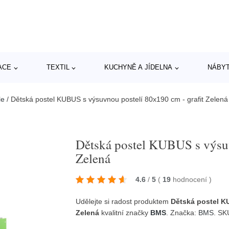
ACE
TEXTIL
KUCHYNĚ A JÍDELNA
NÁBY
le
/
Dětská postel KUBUS s výsuvnou postelí 80x190 cm - grafit Zelená
Dětská postel KUBUS s výsuv
Zelená
4.6
/
5
(
19
hodnocení
)
Udělejte si radost produktem
Dětská postel K
Zelená
kvalitní značky
BMS
. Značka:
BMS
. SK