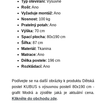
Typ otevírání:
Výsuvné
Rošt:
Ano
Vyžaduje montáž:
Ano
Nosnost:
100 kg
Pratelný potah:
Ano
Výška:
70 cm
Spací plocha:
80x190 cm
Šířka:
87 cm
Materiál:
Tkanina
Matrace:
Ano
Délka postele:
196 cm
Rozkládací:
Ano
Podívejte se na další obrázky k produktu Dětská
postel KUBUS s výsuvnou postelí 80x190 cm -
grafit Modrá a zjistěte jaká je aktuální cena.
Klikněte do obchodu zde
.