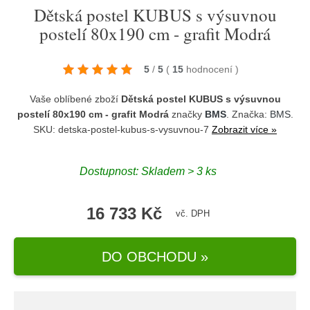
Dětská postel KUBUS s výsuvnou
postelí 80x190 cm - grafit Modrá
5
/
5
(
15
hodnocení
)
Vaše oblíbené zboží
Dětská postel KUBUS s výsuvnou
postelí 80x190 cm - grafit Modrá
značky
BMS
. Značka:
BMS
.
SKU: detska-postel-kubus-s-vysuvnou-7
Zobrazit více »
Dostupnost:
Skladem > 3 ks
16 733 Kč
vč. DPH
DO OBCHODU »