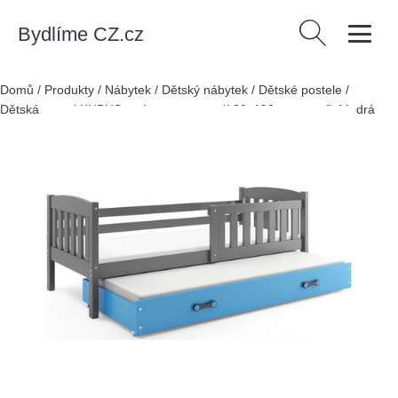
Bydlíme CZ.cz
Vyhledávání
Domů
/
Produkty
/
Nábytek
/
Dětský nábytek
/
Dětské postele
/
Dětská postel KUBUS s výsuvnou postelí 80x190 cm - grafit Modrá