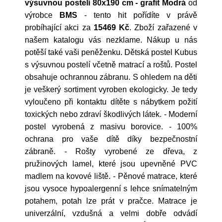
výsuvnou postelí 80x190 cm - grafit Modrá
od
výrobce
BMS
- tento hit pořídíte v právě
probíhající akci za
15469 Kč
. Zboží zařazené v
našem katalogu vás nezklame. Nákup u nás
potěší také vaši peněženku. Dětská postel Kubus
s výsuvnou postelí včetně matrací a roštů. Postel
obsahuje ochrannou zábranu. S ohledem na děti
je veškerý sortiment vyroben ekologicky. Je tedy
vyloučeno při kontaktu dítěte s nábytkem požití
toxických nebo zdraví škodlivých látek. - Moderní
postel vyrobená z masivu borovice. - 100%
ochrana pro vaše dítě díky bezpečnostní
zábraně. - Rošty vyrobené ze dřeva, z
pružinových lamel, které jsou upevněné PVC
madlem na kovové liště. - Pěnové matrace, které
jsou vysoce hypoalergenní s lehce snímatelným
potahem, potah lze prát v pračce. Matrace je
univerzální, vzdušná a velmi dobře odvádí