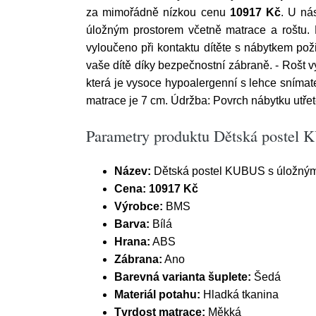
za mimořádně nízkou cenu
10917 Kč
. U ná
úložným prostorem včetně matrace a roštu. 
vyloučeno při kontaktu dítěte s nábytkem pož
vaše dítě díky bezpečnostní zábraně. - Rošt 
která je vysoce hypoalergenní s lehce snímat
matrace je 7 cm. Údržba: Povrch nábytku utře
Parametry produktu Dětská postel 
Název:
Dětská postel KUBUS s úložným 
Cena:
10917 Kč
Výrobce:
BMS
Barva:
Bílá
Hrana:
ABS
Zábrana:
Ano
Barevná varianta šuplete:
Šedá
Materiál potahu:
Hladká tkanina
Tvrdost matrace:
Měkká