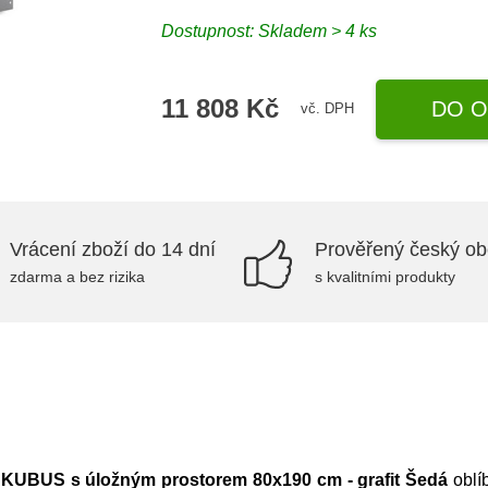
Dostupnost:
Skladem > 4 ks
11 808 Kč
DO O
vč. DPH
Vrácení zboží do 14 dní
Prověřený český o
zdarma a bez rizika
s kvalitními produkty
 KUBUS s úložným prostorem 80x190 cm - grafit Šedá
oblí