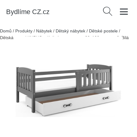
Bydlíme CZ.cz
Vyhledávání
Domů
/
Produkty
/
Nábytek
/
Dětský nábytek
/
Dětské postele
/
Dětská postel KUBUS s úložným prostorem 80x190 cm - grafit Bílá