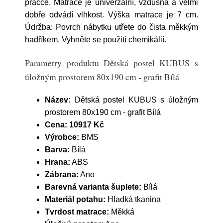
pračce. Matrace je univerzální, vzdušná a velmi
dobře odvádí vlhkost. Výška matrace je 7 cm.
Údržba: Povrch nábytku utřete do čista měkkým
hadříkem. Vyhněte se použití chemikálií.
Parametry produktu Dětská postel KUBUS s
úložným prostorem 80x190 cm - grafit Bílá
Název:
Dětská postel KUBUS s úložným
prostorem 80x190 cm - grafit Bílá
Cena:
10917 Kč
Výrobce:
BMS
Barva:
Bílá
Hrana:
ABS
Zábrana:
Ano
Barevná varianta šuplete:
Bílá
Materiál potahu:
Hladká tkanina
Tvrdost matrace:
Měkká