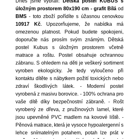
Dnes jsme vybrali:
Dětská postel KUBUS s
úložným prostorem 80x190 cm - grafit Bílá
od
BMS
- toto zboží pořídíte s úžasnou cenovkou
10917 Kč
. Upozorňujeme, že nabídka má
omezenou platnost. Pokud budete spokojeni,
doporučte nás prosím svým známým. Dětská
postel Kubus s úložným prostorem včetně
matrace a roštu. Postel obsahuje ochrannou
zábranu. S ohledem na děti je veškerý sortiment
vyroben ekologicky. Je tedy vyloučeno při
kontaktu dítěte s nábytkem požití toxických nebo
zdraví škodlivých látek. - Moderní postel
vyrobená z masivu borovice. - 100% ochrana pro
vaše dítě díky bezpečnostní zábraně. - Rošt
vyrobený ze dřeva, z pružinových lamel, které
jsou upevněné PVC madlem na kovové liště. -
Pěnová matrace, která je vysoce hypoalergenní s
lehce snímatelným potahem, potah lze prát v