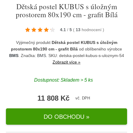
Dětská postel KUBUS s úložným
prostorem 80x190 cm - grafit Bílá
4.1
/
5
(
13
hodnocení
)
Výjimečný produkt
Dětská postel KUBUS s úložným
prostorem 80x190 cm - grafit Bílá
od oblíbeného výrobce
BMS
. Značka:
BMS
. SKU: detska-postel-kubus-s-uloznym-54
Zobrazit více »
Dostupnost:
Skladem > 5 ks
11 808 Kč
vč. DPH
DO OBCHODU »