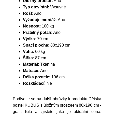
Úložný prostor:
Ano
Typ otevírání:
Výsuvné
Rošt:
Ano
Vyžaduje montáž:
Ano
Nosnost:
100 kg
Pratelný potah:
Ano
Výška:
70 cm
Spací plocha:
80x190 cm
Váha:
60 kg
Šířka:
87 cm
Materiál:
Tkanina
Matrace:
Ano
Délka postele:
196 cm
Rozkládací:
Ne
Podívejte se na další obrázky k produktu Dětská
postel KUBUS s úložným prostorem 80x190 cm -
grafit Bílá a zjistěte jaká je aktuální cena.