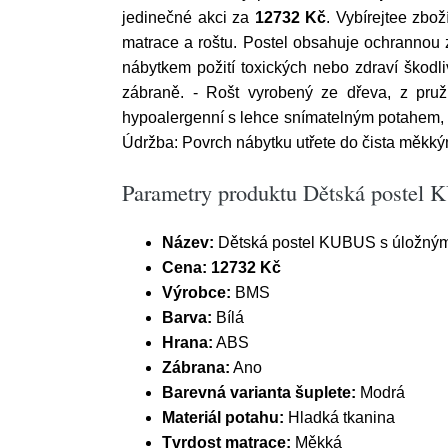
jedinečné akci za
12732 Kč
. Vybírejtee zbo
matrace a roštu. Postel obsahuje ochrannou z
nábytkem požití toxických nebo zdraví škodl
zábraně. - Rošt vyrobený ze dřeva, z pru
hypoalergenní s lehce snímatelným potahem, po
Údržba: Povrch nábytku utřete do čista měkký
Parametry produktu Dětská postel 
Název:
Dětská postel KUBUS s úložným 
Cena:
12732 Kč
Výrobce:
BMS
Barva:
Bílá
Hrana:
ABS
Zábrana:
Ano
Barevná varianta šuplete:
Modrá
Materiál potahu:
Hladká tkanina
Tvrdost matrace:
Měkká