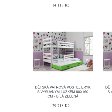
14 118 Kč
DĚTSKÁ PATROVÁ POSTEL ERYK
DĚT
S VÝSUVNÝM LŮŽKEM 80X160
S 
CM - BÍLÁ ZELENÁ
29 718 Kč