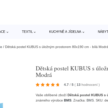
ACE
TEXTIL
KUCHYNĚ A JÍDELNA
NÁBY
le
/
Dětská postel KUBUS s úložným prostorem 80x190 cm - bílá Modr
Dětská postel KUBUS s úlož
Modrá
4.7
/
5
(
13
hodnocení
)
Vaše oblíbené zboží
Dětská postel KUBUS s 
známého výrobce
BMS
. Značka:
BMS
. SKU: d