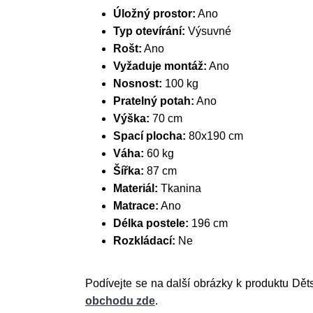
Úložný prostor:
Ano
Typ otevírání:
Výsuvné
Rošt:
Ano
Vyžaduje montáž:
Ano
Nosnost:
100 kg
Pratelný potah:
Ano
Výška:
70 cm
Spací plocha:
80x190 cm
Váha:
60 kg
Šířka:
87 cm
Materiál:
Tkanina
Matrace:
Ano
Délka postele:
196 cm
Rozkládací:
Ne
Podívejte se na další obrázky k produktu Dět
obchodu zde
.