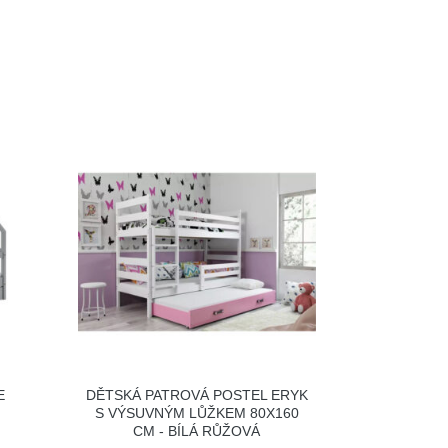
E
DĚTSKÁ PATROVÁ POSTEL ERYK
M
S VÝSUVNÝM LŮŽKEM 80X160
CM - BÍLÁ RŮŽOVÁ