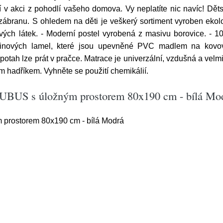
ží v akci z pohodlí vašeho domova. Vy neplatíte nic navíc! D
ábranu. S ohledem na děti je veškerý sortiment vyroben ekolog
ivých látek. - Moderní postel vyrobená z masivu borovice. - 
žinových lamel, které jsou upevněné PVC madlem na kovové
tah lze prát v pračce. Matrace je univerzální, vzdušná a velm
m hadříkem. Vyhněte se použití chemikálií.
KUBUS s úložným prostorem 80x190 cm - bílá Mo
prostorem 80x190 cm - bílá Modrá