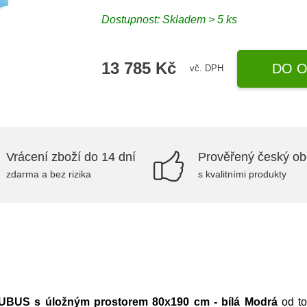
Dostupnost:
Skladem > 5 ks
13 785 Kč
DO O
vč. DPH
Vrácení zboží do 14 dní
Prověřený český o
zdarma a bez rizika
s kvalitními produkty
KUBUS s úložným prostorem 80x190 cm - bílá Modrá
od t