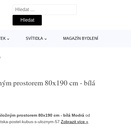
Vyhledávání
TEK
SVÍTIDLA
MAGAZÍN BYDLENÍ
á
ným prostorem 80x190 cm - bílá
úložným prostorem 80x190 cm - bílá Modrá
od
etska-postel-kubus-s-uloznym-57
Zobrazit více »