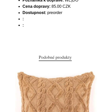
Poznámka k dopravě:
WE|DO
Cena dopravy:
85.00 CZK
Dostupnost:
preorder
:
:
Podobné produkty