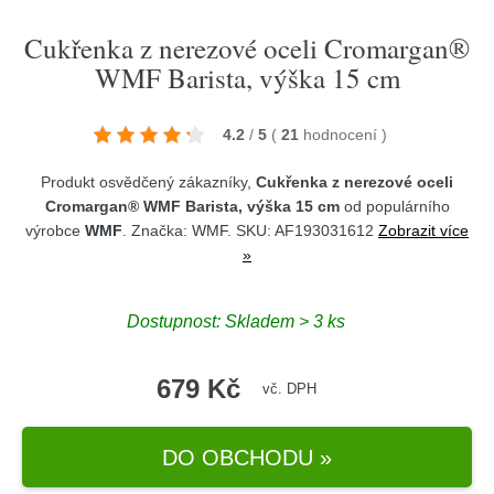
Cukřenka z nerezové oceli Cromargan®
WMF Barista, výška 15 cm
4.2
/
5
(
21
hodnocení
)
Produkt osvědčený zákazníky,
Cukřenka z nerezové oceli
Cromargan® WMF Barista, výška 15 cm
od populárního
výrobce
WMF
. Značka:
WMF
. SKU: AF193031612
Zobrazit více
»
Dostupnost:
Skladem > 3 ks
679 Kč
vč. DPH
DO OBCHODU »