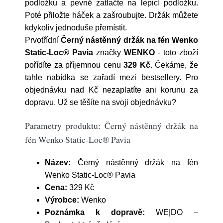
podložku a pevně zatlačte na lepicí podložku.
Poté přiložte háček a zašroubujte. Držák můžete
kdykoliv jednoduše přemístit.
Prvotřídní
Černý nástěnný držák na fén Wenko
Static-Loc® Pavia
značky
WENKO
- toto zboží
pořídíte za příjemnou cenu
329 Kč
. Čekáme, že
tahle nabídka se zařadí mezi bestsellery. Pro
objednávku nad Kč nezaplatíte ani korunu za
dopravu. Už se těšíte na svoji objednávku?
Parametry produktu: Černý nástěnný držák na
fén Wenko Static-Loc® Pavia
Název:
Černý nástěnný držák na fén
Wenko Static-Loc® Pavia
Cena:
329 Kč
Výrobce:
Wenko
Poznámka k dopravě:
WE|DO –