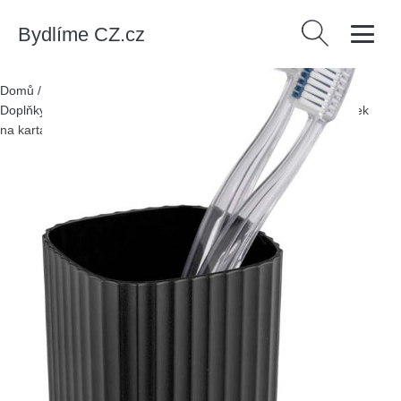
Bydlíme CZ.cz
Vyhledávání
Domů
/
Produkty
/
> Bytové doplňky > Doplňky do koupelny >
Doplňky k umyvadlu > Kelímky na zubní kartáčky
/
Černý kelímek
na kartáčky Wenko Rotello