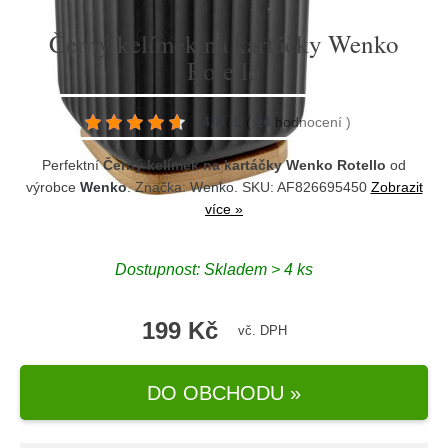
Černý kelímek na kartáčky Wenko
Rotello
4.7
/
5
(
24
hodnocení
)
Perfektní
Černý kelímek na kartáčky Wenko Rotello
od
výrobce
Wenko
. Značka:
Wenko
. SKU: AF826695450
Zobrazit
více »
Dostupnost:
Skladem > 4 ks
199 Kč
vč. DPH
DO OBCHODU »