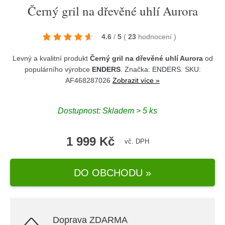
Černý gril na dřevěné uhlí Aurora
4.6
/
5
(
23
hodnocení
)
Levný a kvalitní produkt
Černý gril na dřevěné uhlí Aurora
od
populárního výrobce
ENDERS
. Značka:
ENDERS
. SKU:
AF468287026
Zobrazit více »
Dostupnost:
Skladem > 5 ks
1 999 Kč
vč. DPH
DO OBCHODU »
Doprava ZDARMA