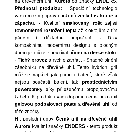
na dřevěném uhlí
Aurora
od značky
ENDERS
.
Přednosti produktu:
- Speciální technologie
vám umožní přípravu pokrmů
zcela bez kouře a
zápachu
. - Kvalitní
smaltovaný rošt
zajistí
rovnoměrné rozložení tepla
až k okrajům a tím
pádem i důkladné propečení. - Díky
kompaktnímu modernímu designu s plochým
dnem jej můžete používat
přímo na desce stolu
.
-
Tichý provoz
a rychlé zahřátí. - Snadné plnění
zásobníku na dřevěné uhlí. Tento hybridní gril
můžete napájet jak pomocí baterií, které však
nejsou součástí balení, tak
prostřednictvím
powerbanky
díky přiloženému propojovacímu
kabelu. K produktu vám doporučujeme přikoupit
gelovou podpalovací pastu
a
dřevěné uhlí
od
téže značky.
Hit poslední doby
Černý gril na dřevěné uhlí
Aurora
kvalitní značky
ENDERS
- tento produkt