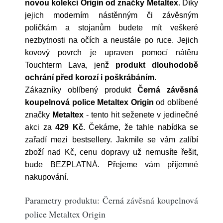
novou kolekcí Origin od značky Metaltex
. Díky
jejich moderním nástěnným či závěsným
poličkám a stojanům budete mít veškeré
nezbytnosti na očích a neustále po ruce. Jejich
kovový povrch je upraven pomocí nátěru
Touchterm Lava, jenž
produkt dlouhodobě
ochrání před korozí i poškrábáním
.
Zákazníky oblíbený produkt
Černá závěsná
koupelnová police Metaltex Origin
od oblíbené
značky
Metaltex
- tento hit seženete v jedinečné
akci za
429 Kč
. Čekáme, že tahle nabídka se
zařadí mezi bestsellery. Jakmile se vám zalíbí
zboží nad Kč, cenu dopravy už nemusíte řešit,
bude BEZPLATNÁ. Přejeme vám příjemné
nakupování.
Parametry produktu: Černá závěsná koupelnová
police Metaltex Origin