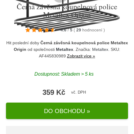
Černá závěsná koupelnová police
Metaltex Origin
4.6
/
5
(
29
hodnocení
)
Hit poslední doby
Černá závěsná koupelnová police Metaltex
Origin
od společnosti
Metaltex
. Značka:
Metaltex
. SKU:
AF445830989
Zobrazit více »
Dostupnost:
Skladem > 5 ks
359 Kč
vč. DPH
DO OBCHODU »