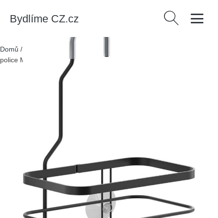
Bydlíme CZ.cz
Vyhledávání
Domů
/
Produkty
/
Bytové doplňky
/
Černá závěsná koupelnová
police Metaltex Origin