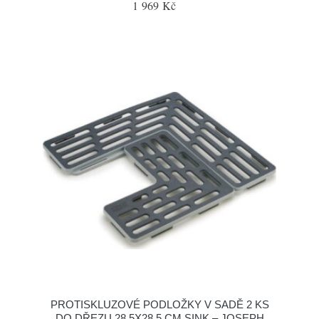
1 969 Kč
PROTISKLUZOVÉ PODLOŽKY V SADĚ 2 KS
DO DŘEZU 28,5X28,5 CM SINK – JOSEPH