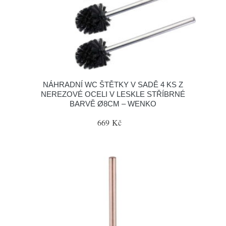
NÁHRADNÍ WC ŠTĚTKY V SADĚ 4 KS Z
NEREZOVÉ OCELI V LESKLE STŘÍBRNÉ
BARVĚ Ø8CM – WENKO
669 Kč