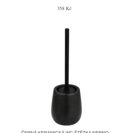
358 Kč
ČERNÁ KERAMICKÁ WC ŠTĚTKA NERNO –