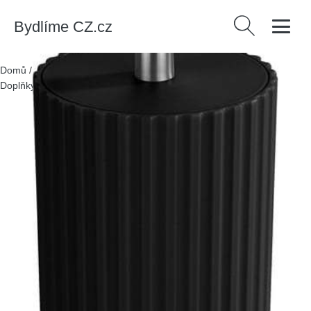
Bydlíme CZ.cz
Vyhledávání
Domů
/
Produkty
/
> Bytové doplňky > Doplňky do koupelny >
Doplňky na WC > WC štětky
/
Černá WC štětka Minas – Allstar