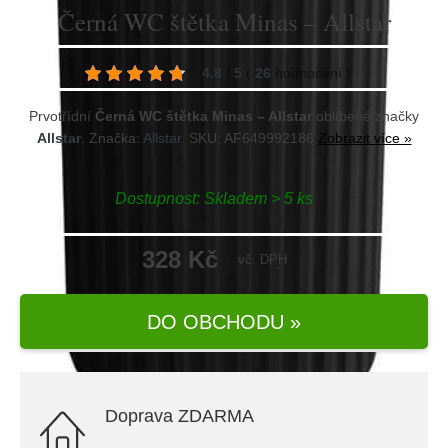
Černá WC štětka Minas – Allstar
4.8
/
5
(
26
hodnocení
)
Prvotřídní
Černá WC štětka Minas – Allstar
oblíbené značky
Allstar
. Značka:
Allstar
. SKU: AF649992186
Zobrazit více »
Dostupnost:
Skladem > 5 ks
328 Kč
vč. DPH
DO OBCHODU »
Doprava ZDARMA