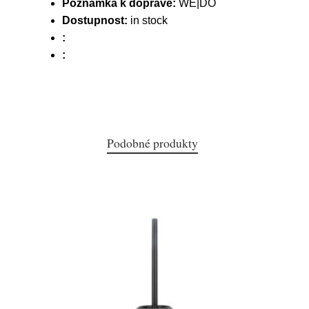
Poznámka k dopravě:
WE|DO
Dostupnost:
in stock
:
:
Podobné produkty