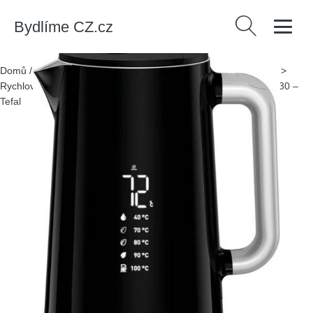
Bydlíme CZ.cz
Vyhledávání
Domů
/
Produkty
/
> Kuchyně a jídelna > Kuchyňské spotřebiče >
Rychlovarné konvice
/
Černá rychlovarná konvice 1,7 l KO851830 –
Tefal