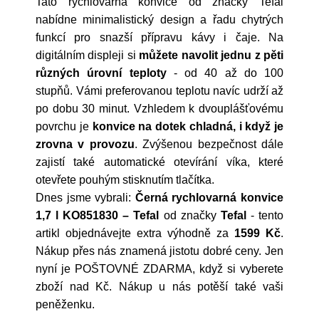
Tato rychlovarná konvice od značky Tefal
nabídne minimalistický design a řadu chytrých
funkcí pro snazší přípravu kávy i čaje. Na
digitálním displeji si
můžete navolit jednu z pěti
různých úrovní teploty
- od 40 až do 100
stupňů. Vámi preferovanou teplotu navíc udrží až
po dobu 30 minut. Vzhledem k dvouplášťovému
povrchu je
konvice na dotek chladná, i když je
zrovna v provozu
. Zvýšenou bezpečnost dále
zajistí také automatické otevírání víka, které
otevřete pouhým stisknutím tlačítka.
Dnes jsme vybrali:
Černá rychlovarná konvice
1,7 l KO851830 – Tefal
od značky
Tefal
- tento
artikl objednávejte extra výhodně za
1599 Kč
.
Nákup přes nás znamená jistotu dobré ceny. Jen
nyní je POŠTOVNÉ ZDARMA, když si vyberete
zboží nad Kč. Nákup u nás potěší také vaši
peněženku.