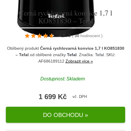
Černá rychlovarná konvice 1,7 l
KO851830 – Tefal
4.7
/
5
(
30
hodnocení
)
Oblíbený produkt
Černá rychlovarná konvice 1,7 l KO851830
– Tefal
od oblíbené značky
Tefal
. Značka:
Tefal
. SKU:
AF686189112
Zobrazit více »
Dostupnost:
Skladem
1 699 Kč
vč. DPH
DO OBCHODU »