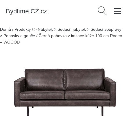
Bydlíme CZ.cz
Vyhledávání
Domů
/
Produkty
/
> Nábytek > Sedací nábytek > Sedací soupravy
> Pohovky a gauče
/
Černá pohovka z imitace kůže 190 cm Rodeo
– WOOOD