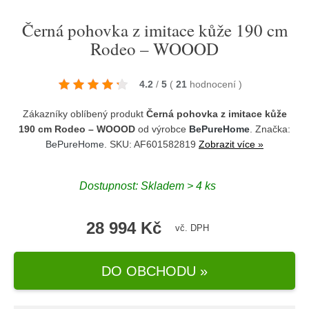
Černá pohovka z imitace kůže 190 cm
Rodeo – WOOOD
4.2
/
5
(
21
hodnocení
)
Zákazníky oblíbený produkt
Černá pohovka z imitace kůže
190 cm Rodeo – WOOOD
od výrobce
BePureHome
. Značka:
BePureHome
. SKU: AF601582819
Zobrazit více »
Dostupnost:
Skladem > 4 ks
28 994 Kč
vč. DPH
DO OBCHODU »