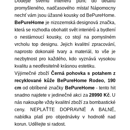
Dodejte svému interiéru punc do detailu
promyšleného, nadčasového místa! Nápomocny
nechť vám jsou úžasné kousky od BePureHome.
BePureHome
je nizozemská designová značka,
která se rozhodla obohatit svět interiérů a bydlení
o nestárnoucí kousky, co stojí na pomyslném
vrcholu top designu. Jejich kvalitní zpracování,
naprosto dokonalé tvary a materiál, to vše je
nezbytnost pro každého, kdo vyznává vysokou
kvalitu a neotřesitelně krásnou estetiku.
Výjimečné zboží
Černá pohovka s potahem z
recyklované kůže BePureHome Rodeo, 190
cm
od oblíbené značky
BePureHome
- tento hit
snadno najdete v jedinečné akci za
28990 Kč
. U
nás nakoupíte vždy kvalitní zboží za bombastické
ceny. NEPLAŤTE DOPRAVNÉ A BALNÉ,
nabídka platí pro objednávky v hodnotě nad
korun. Udělejte si radost.