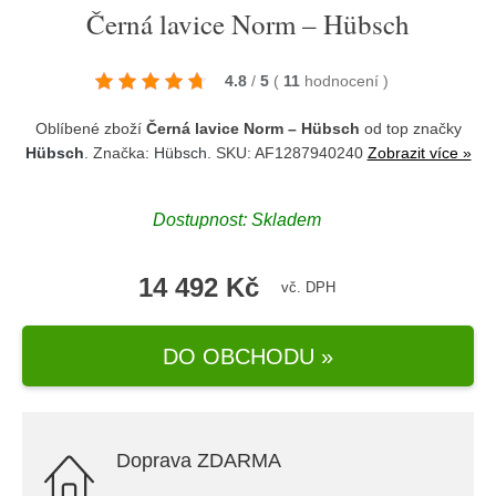
Černá lavice Norm – Hübsch
4.8
/
5
(
11
hodnocení
)
Oblíbené zboží
Černá lavice Norm – Hübsch
od top značky
Hübsch
. Značka:
Hübsch
. SKU: AF1287940240
Zobrazit více »
Dostupnost:
Skladem
14 492 Kč
vč. DPH
DO OBCHODU »
Doprava ZDARMA