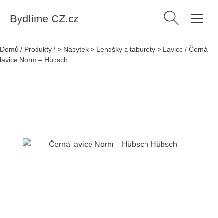
Bydlíme CZ.cz
Vyhledávání
Domů
/
Produkty
/
> Nábytek > Lenošky a taburety > Lavice
/
Černá
lavice Norm – Hübsch