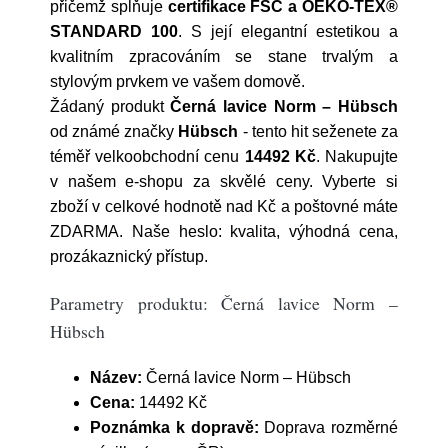
přičemž splňuje
certifikace FSC a OEKO-TEX®
STANDARD 100
. S její elegantní estetikou a
kvalitním zpracováním se stane trvalým a
stylovým prvkem ve vašem domově.
Žádaný produkt
Černá lavice Norm – Hübsch
od známé značky
Hübsch
- tento hit seženete za
téměř velkoobchodní cenu
14492 Kč
. Nakupujte
v našem e-shopu za skvělé ceny. Vyberte si
zboží v celkové hodnotě nad Kč a poštovné máte
ZDARMA. Naše heslo: kvalita, výhodná cena,
prozákaznický přístup.
Parametry produktu: Černá lavice Norm –
Hübsch
Název:
Černá lavice Norm – Hübsch
Cena:
14492 Kč
Poznámka k dopravě:
Doprava rozměrné