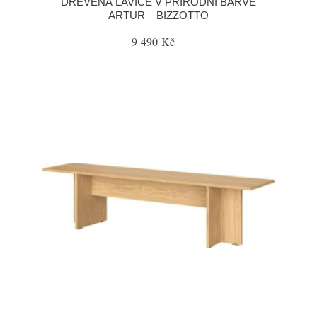
DŘEVĚNÁ LAVICE V PŘÍRODNÍ BARVĚ
ARTUR – BIZZOTTO
9 490 Kč