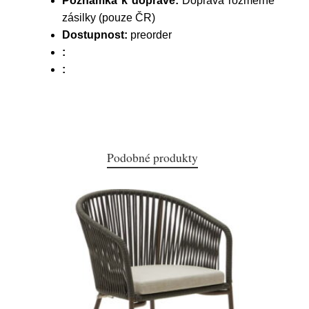
Poznámka k dopravě:
Doprava rozměrné
zásilky (pouze ČR)
Dostupnost:
preorder
:
:
Podobné produkty