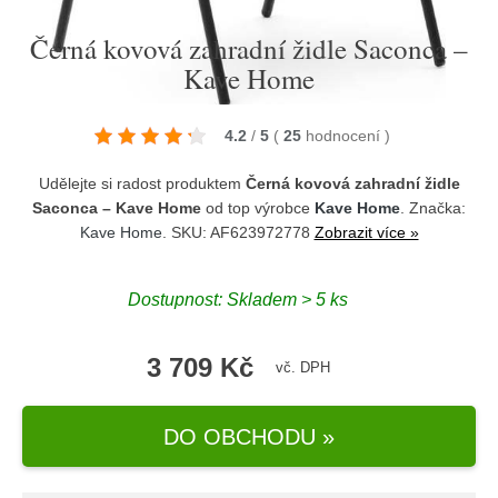
Černá kovová zahradní židle Saconca –
Kave Home
4.2
/
5
(
25
hodnocení
)
Udělejte si radost produktem
Černá kovová zahradní židle
Saconca – Kave Home
od top výrobce
Kave Home
. Značka:
Kave Home
. SKU: AF623972778
Zobrazit více »
Dostupnost:
Skladem > 5 ks
3 709 Kč
vč. DPH
DO OBCHODU »