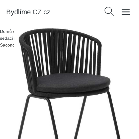
Bydlíme CZ.cz
Vyhledávání
Domů
/
Produkty
/
> Zahrada > Zahradní nábytek > Zahradní
sedací nábytek > Zahradní židle
/
Černá kovová zahradní židle
Saconca – Kave Home