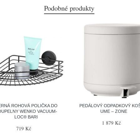
Podobné produkty
ERNÁ ROHOVÁ POLIČKA DO
PEDÁLOVÝ ODPADKOVÝ KOŠ
OUPELNY WENKO VACUUM-
UME – ZONE
LOC® BARI
1 879 Kč
719 Kč