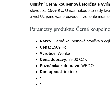
Unikátní
Černá koupelnová stolička s vy
slevou za
1509 Kč
. U nás nakoupíte vždy k
a víc! Už jsme vás přesvědčili, že tohle musíte
Parametry produktu: Černá koupeln
Název:
Černá koupelnová stolička s vy
Cena:
1509 Kč
Výrobce:
Wenko
Cena dopravy:
89.00 CZK
Poznámka k dopravě:
WEDO
Dostupnost:
in stock
:
: