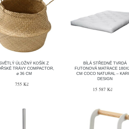
SVĚTLÝ ÚLOŽNÝ KOŠÍK Z
BÍLÁ STŘEDNĚ TVRDÁ
ŘSKÉ TRÁVY COMPACTOR,
FUTONOVÁ MATRACE 180X
⌀ 36 CM
CM COCO NATURAL – KAR
DESIGN
755 Kč
15 587 Kč