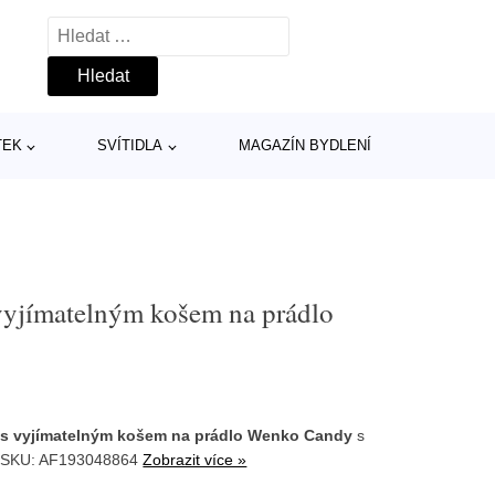
Vyhledávání
TEK
SVÍTIDLA
MAGAZÍN BYDLENÍ
 vyjímatelným košem na prádlo
 s vyjímatelným košem na prádlo Wenko Candy
s
. SKU: AF193048864
Zobrazit více »