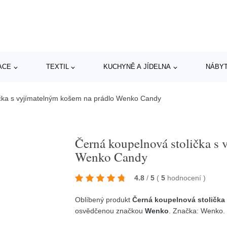
ACE
TEXTIL
KUCHYNĚ A JÍDELNA
NÁBY
ička s vyjímatelným košem na prádlo Wenko Candy
Černá koupelnová stolička s
Wenko Candy
4.8
/
5
(
5
hodnocení
)
Oblíbený produkt
Černá koupelnová stolička
osvědčenou značkou
Wenko
. Značka:
Wenko