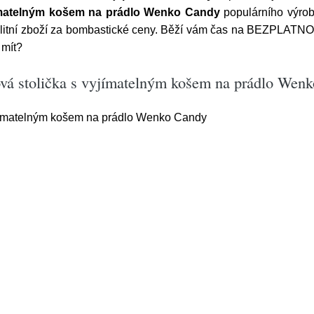
jímatelným košem na prádlo Wenko Candy
populárního výro
valitní zboží za bombastické ceny. Běží vám čas na BEZPLAT
 mít?
ová stolička s vyjímatelným košem na prádlo Wen
jímatelným košem na prádlo Wenko Candy