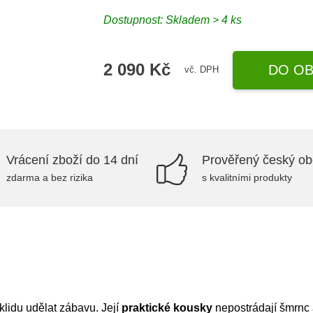
Dostupnost:
Skladem > 4 ks
2 090 Kč
DO OB
vč. DPH
Vrácení zboží do 14 dní
Prověřený český o
zdarma a bez rizika
s kvalitními produkty
lidu udělat zábavu. Její
praktické kousky
nepostrádají šmrnc 