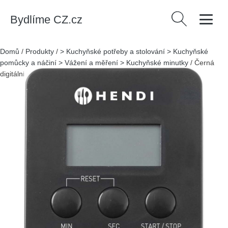
Bydlíme CZ.cz
Vyhledávání
Domů
/
Produkty
/
> Kuchyňské potřeby a stolování > Kuchyňské
pomůcky a náčiní > Vážení a měření > Kuchyňské minutky
/
Černá
digitální minutka s magnetem Hendi