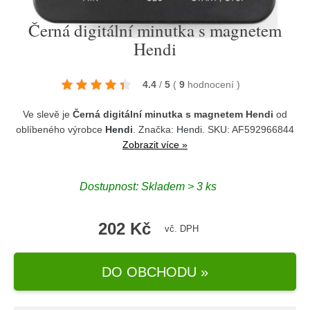
Černá digitální minutka s magnetem
Hendi
4.4
/
5
(
9
hodnocení
)
Ve slevě je
Černá digitální minutka s magnetem Hendi
od
oblíbeného výrobce
Hendi
. Značka:
Hendi
. SKU: AF592966844
Zobrazit více »
Dostupnost:
Skladem > 3 ks
202 Kč
vč. DPH
DO OBCHODU »