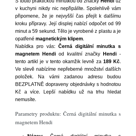
S touto praktickou minutkou od značky
Hendi
už
v kuchyni nikdy nic nepřipálíte. Spolehlivě vám
připomene, že je nejvyšší čas přejít k dalšímu
kroku přípravy. Její displej nabízí odpočet od 99
minut a 59 sekund. Tělo je vyrobené z plastu a je
opatřené
magnetickým klipem
.
Nabídka pro vás:
Černá digitální minutka s
magnetem Hendi
od kvalitní značky
Hendi
-
tento artikl je v tento okamžik levně za
189 Kč
.
Ve slevě nabízíme nepřeberné množství dalších
položek. Na vámi zadanou adresu budou
BEZPLATNĚ dopraveny objednávky s hodnotou
Kč a více. Lepší nabídku už na trhu hledat
nemusíte.
Parametry produktu: Černá digitální minutka s
magnetem Hendi