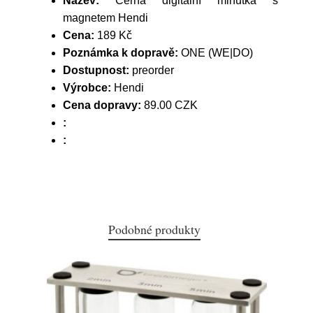
Název:
Černá digitální minutka s
magnetem Hendi
Cena:
189 Kč
Poznámka k dopravě:
ONE (WE|DO)
Dostupnost:
preorder
Výrobce:
Hendi
Cena dopravy:
89.00 CZK
:
:
Podobné produkty