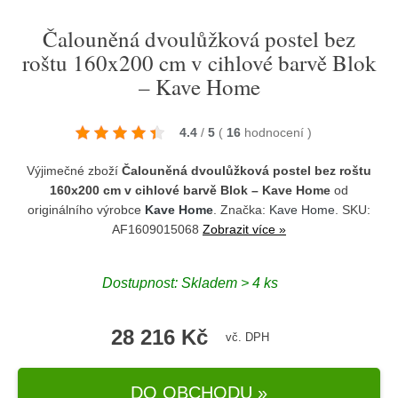
Čalouněná dvoulůžková postel bez
roštu 160x200 cm v cihlové barvě Blok
– Kave Home
4.4
/
5
(
16
hodnocení
)
Výjimečné zboží
Čalouněná dvoulůžková postel bez roštu
160x200 cm v cihlové barvě Blok – Kave Home
od
originálního výrobce
Kave Home
. Značka:
Kave Home
. SKU:
AF1609015068
Zobrazit více »
Dostupnost:
Skladem > 4 ks
28 216 Kč
vč. DPH
DO OBCHODU »