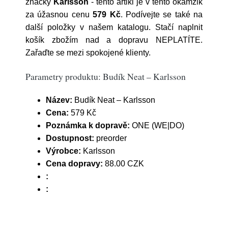
značky
Karlsson
- tento artikl je v tento okamžik
za úžasnou cenu
579 Kč
. Podívejte se také na
další položky v našem katalogu. Stačí naplnit
košík zbožím nad a dopravu NEPLATÍTE.
Zařaďte se mezi spokojené klienty.
Parametry produktu: Budík Neat – Karlsson
Název:
Budík Neat – Karlsson
Cena:
579 Kč
Poznámka k dopravě:
ONE (WE|DO)
Dostupnost:
preorder
Výrobce:
Karlsson
Cena dopravy:
88.00 CZK
:
: