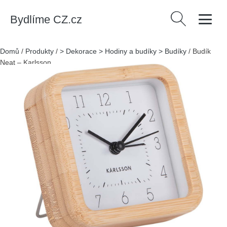
Bydlíme CZ.cz
Vyhledávání
Domů
/
Produkty
/
> Dekorace > Hodiny a budíky > Budíky
/
Budík
Neat – Karlsson