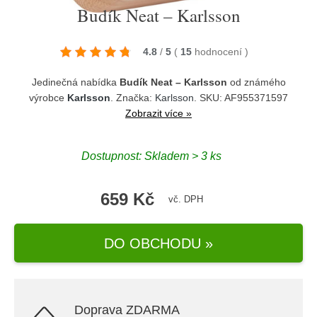
Budík Neat – Karlsson
4.8
/
5
(
15
hodnocení
)
Jedinečná nabídka
Budík Neat – Karlsson
od známého
výrobce
Karlsson
. Značka:
Karlsson
. SKU: AF955371597
Zobrazit více »
Dostupnost:
Skladem > 3 ks
659 Kč
vč. DPH
DO OBCHODU »
Doprava ZDARMA