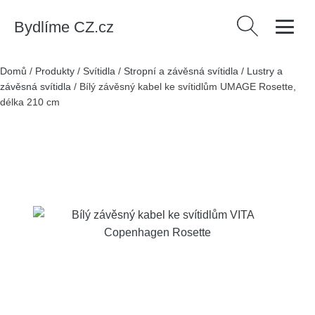
Bydlíme CZ.cz
Vyhledávání
Domů
/
Produkty
/
Svítidla
/
Stropní a závěsná svítidla
/
Lustry a
závěsná svítidla
/
Bílý závěsný kabel ke svítidlům UMAGE Rosette,
délka 210 cm