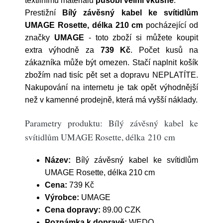
textilnímu materiálu
působí velmi vkusně
.
Prestižní
Bílý závěsný kabel ke svítidlům
UMAGE Rosette, délka 210 cm
pocházející od
značky
UMAGE
- toto zboží si můžete koupit
extra výhodně za
739 Kč
. Počet kusů na
zákazníka může být omezen. Stačí naplnit košík
zbožím nad tisíc pět set a dopravu NEPLATÍTE.
Nakupování na internetu je tak opět výhodnější
než v kamenné prodejně, která má vyšší náklady.
Parametry produktu: Bílý závěsný kabel ke
svítidlům UMAGE Rosette, délka 210 cm
Název:
Bílý závěsný kabel ke svítidlům
UMAGE Rosette, délka 210 cm
Cena:
739 Kč
Výrobce:
UMAGE
Cena dopravy:
89.00 CZK
Poznámka k dopravě:
WEDO