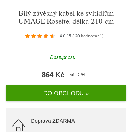
Bílý závěsný kabel ke svítidlům
UMAGE Rosette, délka 210 cm
4.6
/
5
(
20
hodnocení
)
Dostupnost:
864 Kč
vč. DPH
DO OBCHODU »
Doprava ZDARMA