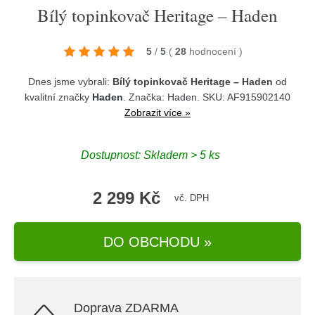
Bílý topinkovač Heritage – Haden
5
/
5
(
28
hodnocení
)
Dnes jsme vybrali:
Bílý topinkovač Heritage – Haden
od
kvalitní značky
Haden
. Značka:
Haden
. SKU: AF915902140
Zobrazit více »
Dostupnost:
Skladem > 5 ks
2 299 Kč
vč. DPH
DO OBCHODU »
Doprava ZDARMA