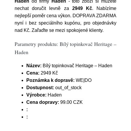
Haden
od firmy
Haden
- toto zboží si můžete
nechat doručit levně za
2949 Kč
. Nabízíme
nejlepší poměr cena výkon. DOPRAVA ZDARMA
nyní i bez speciálního kupónu, pro objednávky
nad Kč. Zařaďte se mezi spokojené klienty.
Parametry produktu: Bílý topinkovač Heritage –
Haden
Název:
Bílý topinkovač Heritage – Haden
Cena:
2949 Kč
Poznámka k dopravě:
WE|DO
Dostupnost:
out_of_stock
Výrobce:
Haden
Cena dopravy:
99.00 CZK
:
: