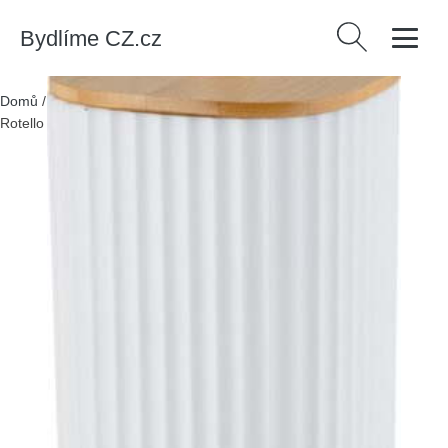
Bydlíme CZ.cz
Vyhledávání
Domů
/
Produkty
/
Bytové doplňky
/
Bílý toaletní kartáč Wenko
Rotello