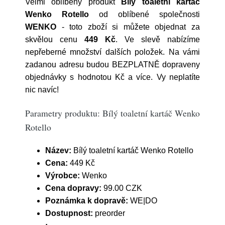
Velmi oblíbený produkt
Bílý toaletní kartáč
Wenko Rotello
od oblíbené společnosti
WENKO
- toto zboží si můžete objednat za
skvělou cenu
449 Kč
. Ve slevě nabízíme
nepřeberné množství dalších položek. Na vámi
zadanou adresu budou BEZPLATNĚ dopraveny
objednávky s hodnotou Kč a více. Vy neplatíte
nic navíc!
Parametry produktu: Bílý toaletní kartáč Wenko
Rotello
Název:
Bílý toaletní kartáč Wenko Rotello
Cena:
449 Kč
Výrobce:
Wenko
Cena dopravy:
99.00 CZK
Poznámka k dopravě:
WE|DO
Dostupnost:
preorder