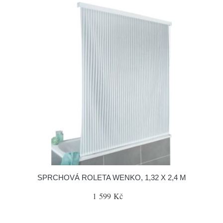
SPRCHOVÁ ROLETA WENKO, 1,32 X 2,4 M
1 599 Kč