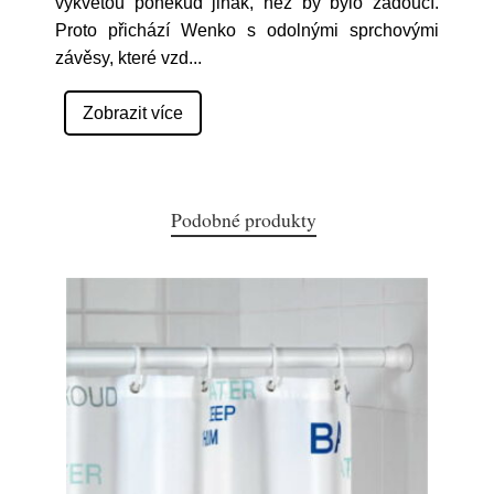
vykvetou poněkud jinak, než by bylo žádoucí.
Proto přichází Wenko s odolnými sprchovými
závěsy, které vzd
...
Zobrazit více
Podobné produkty