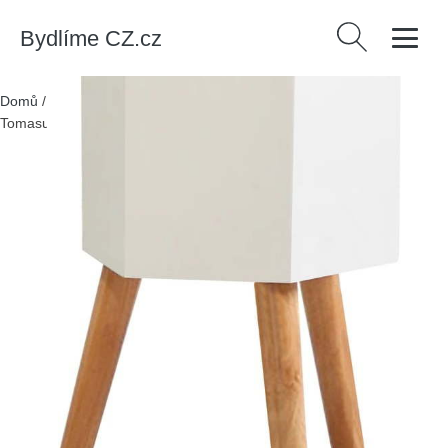
Bydlíme CZ.cz
Vyhledávání
Domů
/
Produkty
/
Dekorace
/
Bílý samozavlažovací květináč
Tomasucci Calla, ø 22,8 cm