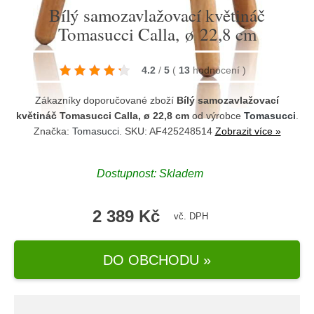
Bílý samozavlažovací květináč
Tomasucci Calla, ø 22,8 cm
4.2
/
5
(
13
hodnocení
)
Zákazníky doporučované zboží
Bílý samozavlažovací
květináč Tomasucci Calla, ø 22,8 cm
od výrobce
Tomasucci
.
Značka:
Tomasucci
. SKU: AF425248514
Zobrazit více »
Dostupnost:
Skladem
2 389 Kč
vč. DPH
DO OBCHODU »