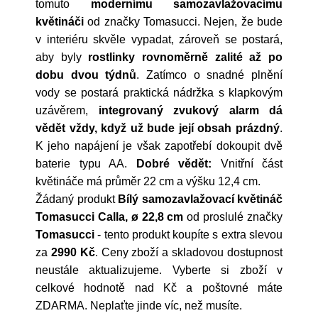
tomuto
modernímu samozavlažovacímu
květináči
od značky Tomasucci. Nejen, že bude
v interiéru skvěle vypadat, zároveň se postará,
aby byly
rostlinky rovnoměrně zalité až po
dobu dvou týdnů
. Zatímco o snadné plnění
vody se postará praktická nádržka s klapkovým
uzávěrem,
integrovaný zvukový alarm dá
vědět vždy, když už bude její obsah prázdný
.
K jeho napájení je však zapotřebí dokoupit dvě
baterie typu AA.
Dobré vědět:
Vnitřní část
květináče má průměr 22 cm a výšku 12,4 cm.
Žádaný produkt
Bílý samozavlažovací květináč
Tomasucci Calla, ø 22,8 cm
od proslulé značky
Tomasucci
- tento produkt koupíte s extra slevou
za
2990 Kč
. Ceny zboží a skladovou dostupnost
neustále aktualizujeme. Vyberte si zboží v
celkové hodnotě nad Kč a poštovné máte
ZDARMA. Neplaťte jinde víc, než musíte.