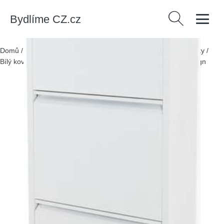
Bydlíme CZ.cz
Vyhledávání
Domů
/
Produkty
/
> Nábytek > Ostatní úložné prostory > Botníky
/
Bílý kovový výklopný botník 50x169x15 cm Billy – Spinder Design