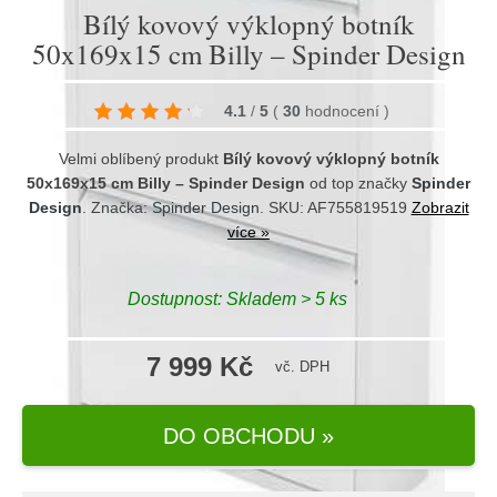
Bílý kovový výklopný botník
50x169x15 cm Billy – Spinder Design
4.1
/
5
(
30
hodnocení
)
Velmi oblíbený produkt
Bílý kovový výklopný botník
50x169x15 cm Billy – Spinder Design
od top značky
Spinder
Design
. Značka:
Spinder Design
. SKU: AF755819519
Zobrazit
více »
Dostupnost:
Skladem > 5 ks
7 999 Kč
vč. DPH
DO OBCHODU »