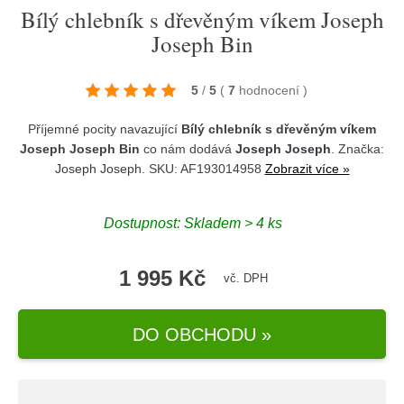
Bílý chlebník s dřevěným víkem Joseph
Joseph Bin
5
/
5
(
7
hodnocení
)
Příjemné pocity navazující
Bílý chlebník s dřevěným víkem
Joseph Joseph Bin
co nám dodává
Joseph Joseph
. Značka:
Joseph Joseph
. SKU: AF193014958
Zobrazit více »
Dostupnost:
Skladem > 4 ks
1 995 Kč
vč. DPH
DO OBCHODU »