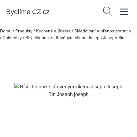
Bydlíme CZ.cz
Vyhledávání
Domů
/
Produkty
/
Kuchyně a jídelna
/
Skladování a přenos potravin
/
Chlebníky
/
Bílý chlebník s dřevěným víkem Joseph Joseph Bin