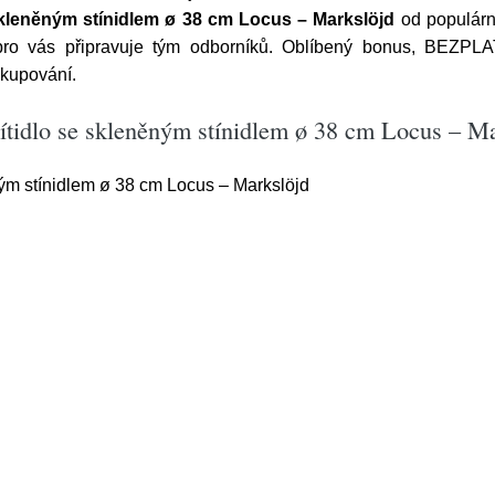
skleněným stínidlem ø 38 cm Locus – Markslöjd
od populárn
pro vás připravuje tým odborníků. Oblíbený bonus, BEZPL
kupování.
vítidlo se skleněným stínidlem ø 38 cm Locus – M
ným stínidlem ø 38 cm Locus – Markslöjd