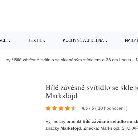
ACE
TEXTIL
KUCHYNĚ A JÍDELNA
NÁBY
Lustry
/
Bílé závěsné svítidlo se skleněným stínidlem ø 38 cm Locus – 
Bílé závěsné svítidlo se skl
Markslöjd
4.5
/
5
(
10
hodnocení
)
Výjimečný produkt
Bílé závěsné svítidlo se 
značky
Markslöjd
. Značka:
Markslöjd
. SKU: 