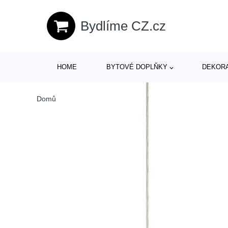
Bydlíme CZ.cz
HOME
BYTOVÉ DOPLŇKY
DEKOR
Domů
/
Produkty
/
> Svítidla > Stropní a závěsná svítidla > 