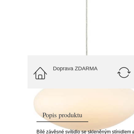
Doprava ZDARMA
Popis produktu
Bílé závěsné svítidlo se skleněným stínidlem