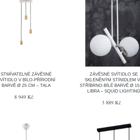
STMÍVATELNÉ ZÁVĚSNÉ
ZÁVĚSNÉ SVÍTIDLO SE
VÍTIDLO V BÍLO-PŘÍRODNÍ
SKLENĚNÝM STÍNIDLEM 
BARVĚ Ø 25 CM – TALA
STŘÍBRNO-BÍLÉ BARVĚ Ø 1
LIBRA – SQUID LIGHTIN
8 949 Kč
3 889 Kč