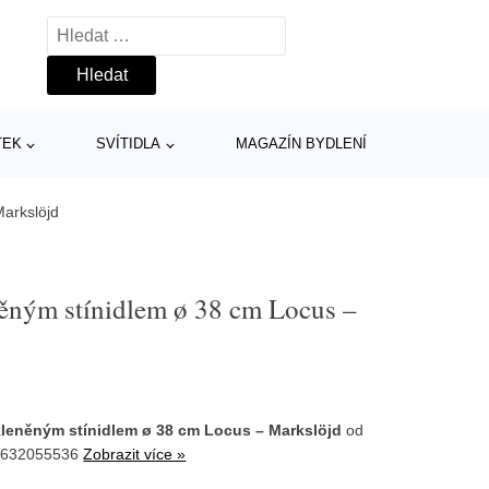
Vyhledávání
TEK
SVÍTIDLA
MAGAZÍN BYDLENÍ
Markslöjd
eněným stínidlem ø 38 cm Locus –
skleněným stínidlem ø 38 cm Locus – Markslöjd
od
AF632055536
Zobrazit více »