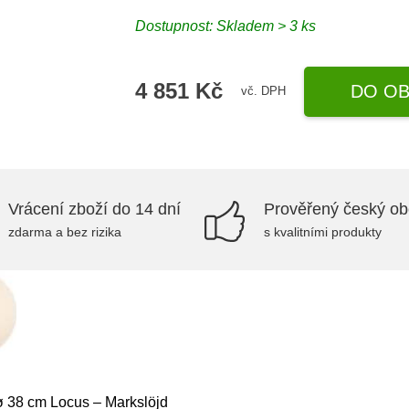
Dostupnost:
Skladem > 3 ks
4 851 Kč
DO OB
vč. DPH
Vrácení zboží do 14 dní
Prověřený český o
zdarma a bez rizika
s kvalitními produkty
 ø 38 cm Locus – Markslöjd