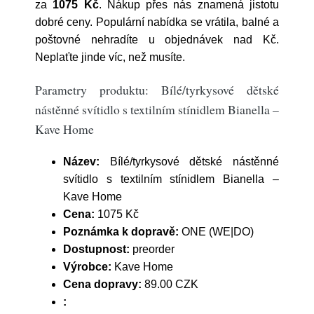
za
1075 Kč
. Nákup přes nás znamená jistotu
dobré ceny. Populární nabídka se vrátila, balné a
poštovné nehradíte u objednávek nad Kč.
Neplaťte jinde víc, než musíte.
Parametry produktu: Bílé/tyrkysové dětské
nástěnné svítidlo s textilním stínidlem Bianella –
Kave Home
Název:
Bílé/tyrkysové dětské nástěnné
svítidlo s textilním stínidlem Bianella –
Kave Home
Cena:
1075 Kč
Poznámka k dopravě:
ONE (WE|DO)
Dostupnost:
preorder
Výrobce:
Kave Home
Cena dopravy:
89.00 CZK
: