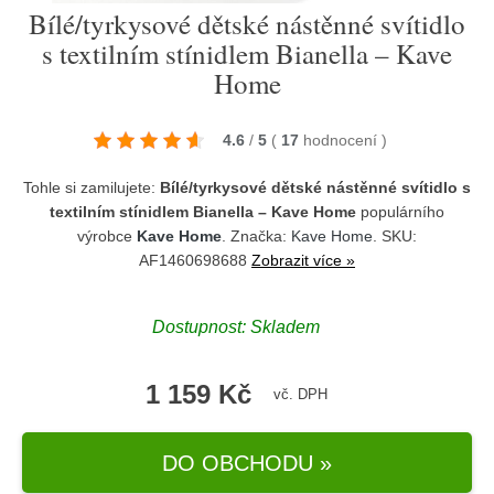
Bílé/tyrkysové dětské nástěnné svítidlo
s textilním stínidlem Bianella – Kave
Home
4.6
/
5
(
17
hodnocení
)
Tohle si zamilujete:
Bílé/tyrkysové dětské nástěnné svítidlo s
textilním stínidlem Bianella – Kave Home
populárního
výrobce
Kave Home
. Značka:
Kave Home
. SKU:
AF1460698688
Zobrazit více »
Dostupnost:
Skladem
1 159 Kč
vč. DPH
DO OBCHODU »