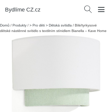
Bydlíme CZ.cz
Vyhledávání
Domů
/
Produkty
/
> Pro děti > Dětská svítidla
/
Bílé/tyrkysové
dětské nástěnné svítidlo s textilním stínidlem Bianella – Kave Home