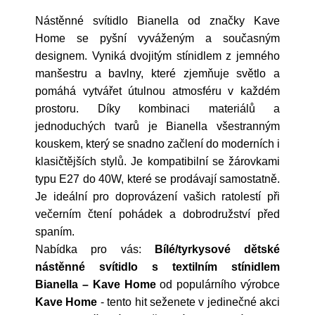
Nástěnné svítidlo Bianella od značky Kave
Home se pyšní vyváženým a současným
designem. Vyniká dvojitým stínidlem z jemného
manšestru a bavlny, které zjemňuje světlo a
pomáhá vytvářet útulnou atmosféru v každém
prostoru. Díky kombinaci materiálů a
jednoduchých tvarů je Bianella všestranným
kouskem, který se snadno začlení do moderních i
klasičtějších stylů. Je kompatibilní se žárovkami
typu E27 do 40W, které se prodávají samostatně.
Je ideální pro doprovázení vašich ratolestí při
večerním čtení pohádek a dobrodružství před
spaním.
Nabídka pro vás:
Bílé/tyrkysové dětské
nástěnné svítidlo s textilním stínidlem
Bianella – Kave Home
od populárního výrobce
Kave Home
- tento hit seženete v jedinečné akci