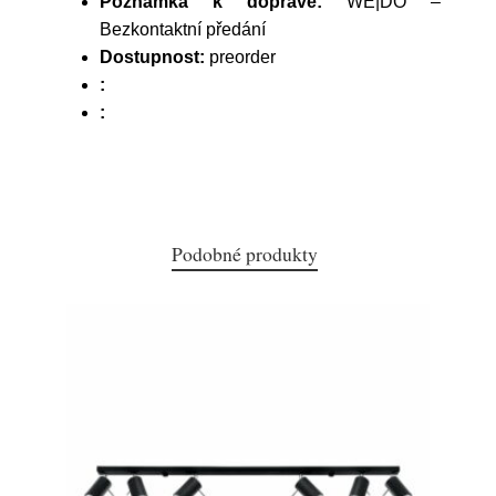
Poznámka k dopravě:
WE|DO –
Bezkontaktní předání
Dostupnost:
preorder
:
:
Podobné produkty