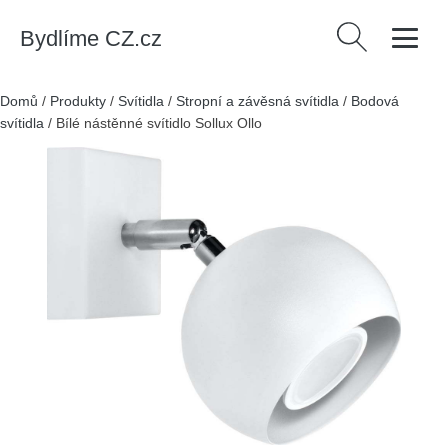
Bydlíme CZ.cz
Vyhledávání
Domů
/
Produkty
/
Svítidla
/
Stropní a závěsná svítidla
/
Bodová
svítidla
/
Bílé nástěnné svítidlo Sollux Ollo