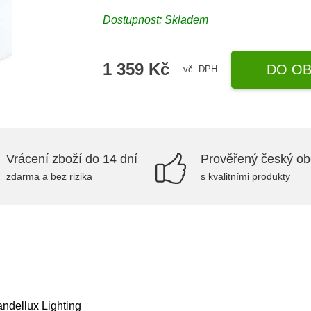
Dostupnost:
Skladem
1 359 Kč
DO OB
vč. DPH
Vrácení zboží do 14 dní
Prověřený český o
zdarma a bez rizika
s kvalitními produkty
andellux Lighting