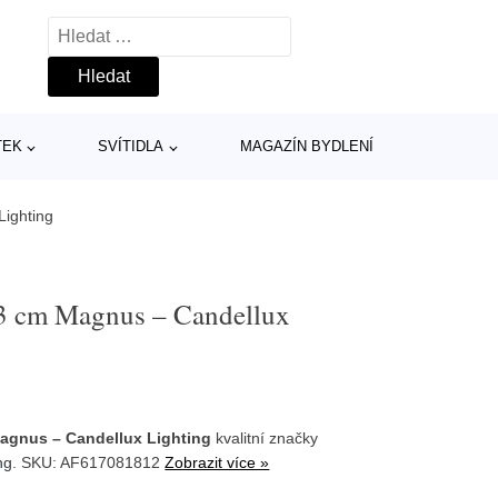
Vyhledávání
TEK
SVÍTIDLA
MAGAZÍN BYDLENÍ
Lighting
 33 cm Magnus – Candellux
 Magnus – Candellux Lighting
kvalitní značky
ng
. SKU: AF617081812
Zobrazit více »