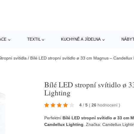
ACE
TEXTIL
KUCHYNĚ A JÍDELNA
NÁBY
tropní svítidla
/
Bílé LED stropní svítidlo ø 33 cm Magnus – Candellux 
Bílé LED stropní svítidlo ø
Lighting
4
/
5
(
26
hodnocení
)
Perfektní
Bílé LED stropní svítidlo ø 33 cm
Candellux Lighting
. Značka:
Candellux Lighti