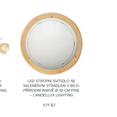
O-
LED STROPNÍ SVÍTIDLO SE
M
SKLENĚNÝM STÍNIDLEM V BÍLO-
TING
PŘÍRODNÍ BARVĚ Ø 30 CM PINE
– CANDELLUX LIGHTING
619 Kč