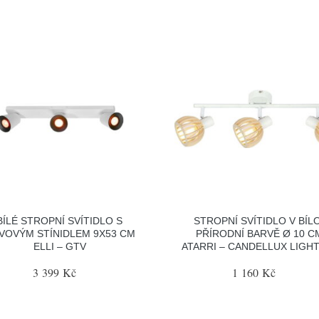
BÍLÉ STROPNÍ SVÍTIDLO S
STROPNÍ SVÍTIDLO V BÍL
VOVÝM STÍNIDLEM 9X53 CM
PŘÍRODNÍ BARVĚ Ø 10 C
ELLI – GTV
ATARRI – CANDELLUX LIGH
3 399 Kč
1 160 Kč