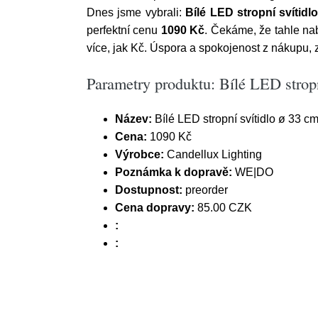
Dnes jsme vybrali:
Bílé LED stropní svítid
perfektní cenu
1090 Kč
. Čekáme, že tahle nab
více, jak Kč. Úspora a spokojenost z nákupu, 
Parametry produktu: Bílé LED strop
Název:
Bílé LED stropní svítidlo ø 33 
Cena:
1090 Kč
Výrobce:
Candellux Lighting
Poznámka k dopravě:
WE|DO
Dostupnost:
preorder
Cena dopravy:
85.00 CZK
:
: