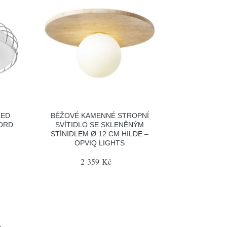
LED
BÉŽOVÉ KAMENNÉ STROPNÍ
JORD
SVÍTIDLO SE SKLENĚNÝM
STÍNIDLEM Ø 12 CM HILDE –
OPVIQ LIGHTS
2 359 Kč