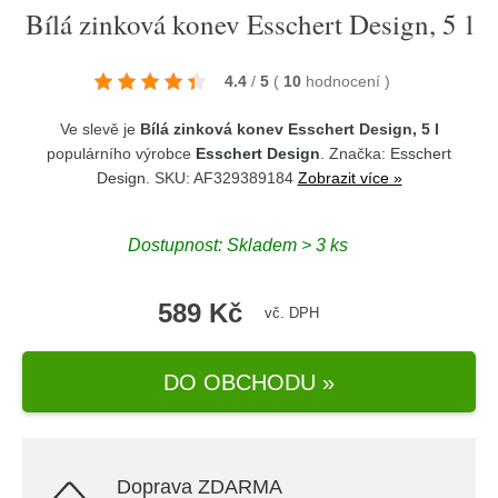
Bílá zinková konev Esschert Design, 5 l
4.4
/
5
(
10
hodnocení
)
Ve slevě je
Bílá zinková konev Esschert Design, 5 l
populárního výrobce
Esschert Design
. Značka:
Esschert
Design
. SKU: AF329389184
Zobrazit více »
Dostupnost:
Skladem > 3 ks
589 Kč
vč. DPH
DO OBCHODU »
Doprava ZDARMA