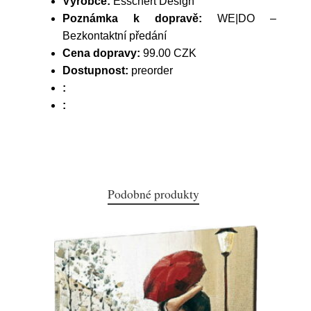
Výrobce:
Esschert Design
Poznámka k dopravě:
WE|DO –
Bezkontaktní předání
Cena dopravy:
99.00 CZK
Dostupnost:
preorder
:
:
Podobné produkty