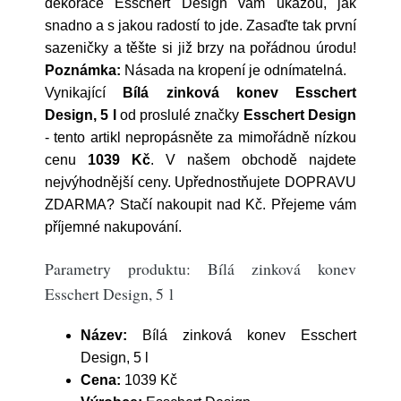
dekorace Esschert Design vám ukážou, jak
snadno a s jakou radostí to jde. Zasaďte tak první
sazeničky a těšte si již brzy na pořádnou úrodu!
Poznámka:
Násada na kropení je odnímatelná.
Vynikající
Bílá zinková konev Esschert
Design, 5 l
od proslulé značky
Esschert Design
- tento artikl nepropásněte za mimořádně nízkou
cenu
1039 Kč
. V našem obchodě najdete
nejvýhodnější ceny. Upřednostňujete DOPRAVU
ZDARMA? Stačí nakoupit nad Kč. Přejeme vám
příjemné nakupování.
Parametry produktu: Bílá zinková konev
Esschert Design, 5 l
Název:
Bílá zinková konev Esschert
Design, 5 l
Cena:
1039 Kč