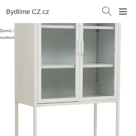
Bydlíme CZ.cz
Vyhledávání
Domů
/
Produkty
/
> Nábytek > Úložné prostory > Vitríny
/
Bílá
ocelová vitrína 75x150x35 cm Acier – Premier Housewares