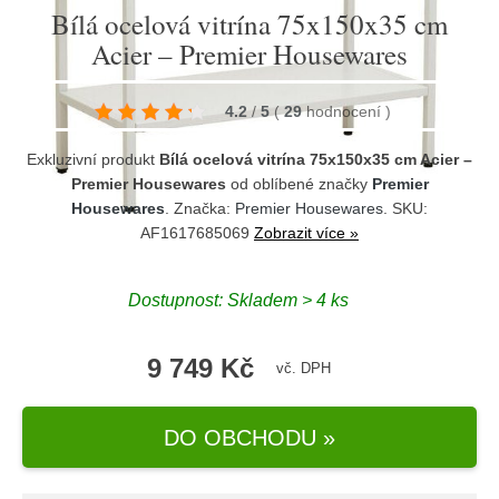
Bílá ocelová vitrína 75x150x35 cm
Acier – Premier Housewares
4.2
/
5
(
29
hodnocení
)
Exkluzivní produkt
Bílá ocelová vitrína 75x150x35 cm Acier –
Premier Housewares
od oblíbené značky
Premier
Housewares
. Značka:
Premier Housewares
. SKU:
AF1617685069
Zobrazit více »
Dostupnost:
Skladem > 4 ks
9 749 Kč
vč. DPH
DO OBCHODU »