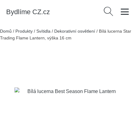
Bydlíme CZ.cz
Vyhledávání
Domů
/
Produkty
/
Svítidla
/
Dekorativní osvětlení
/
Bílá lucerna Star
Trading Flame Lantern, výška 16 cm