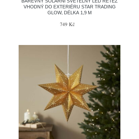
BAREVNÝ SOLÁRNÍ SVĚTELNÝ LED ŘETĚZ
VHODNÝ DO EXTERIÉRU STAR TRADING
GLOW, DÉLKA 1,9 M
749 Kč