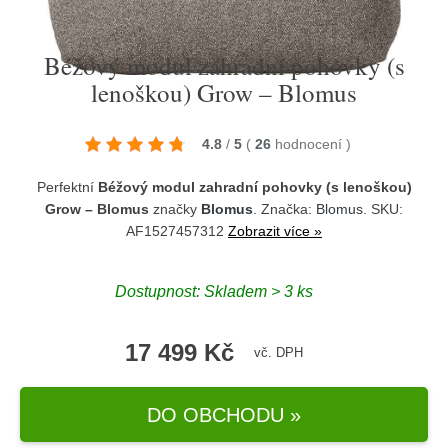
Béžový modul zahradní pohovky (s
lenoškou) Grow – Blomus
4.8
/
5
(
26
hodnocení
)
Perfektní
Béžový modul zahradní pohovky (s lenoškou)
Grow – Blomus
značky
Blomus
. Značka:
Blomus
. SKU:
AF1527457312
Zobrazit více »
Dostupnost:
Skladem > 3 ks
17 499 Kč
vč. DPH
DO OBCHODU »