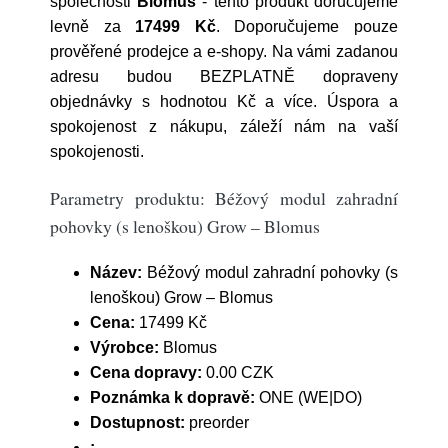
společnosti
Blomus
- tento produkt doručujeme
levně za
17499 Kč
. Doporučujeme pouze
prověřené prodejce a e-shopy. Na vámi zadanou
adresu budou BEZPLATNĚ dopraveny
objednávky s hodnotou Kč a více. Úspora a
spokojenost z nákupu, záleží nám na vaší
spokojenosti.
Parametry produktu: Béžový modul zahradní
pohovky (s lenoškou) Grow – Blomus
Název:
Béžový modul zahradní pohovky (s
lenoškou) Grow – Blomus
Cena:
17499 Kč
Výrobce:
Blomus
Cena dopravy:
0.00 CZK
Poznámka k dopravě:
ONE (WE|DO)
Dostupnost:
preorder
: