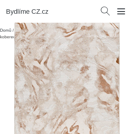
Bydlíme CZ.cz
Vyhledávání
Domů
/
Produkty
/
> Koberce a rohožky > Koberce
/
Béžový
koberec 77x150 cm Keops – Universal