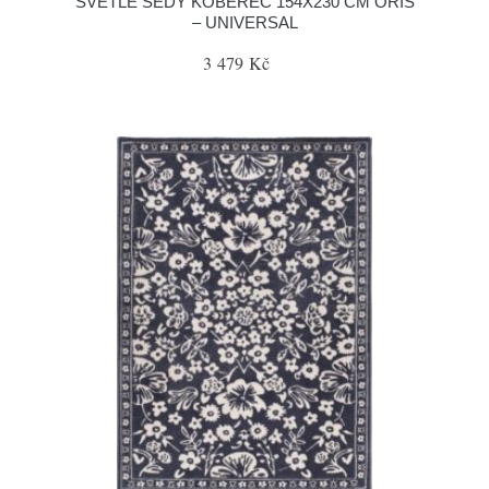
SVĚTLE ŠEDÝ KOBEREC 154X230 CM ORIS
– UNIVERSAL
3 479 Kč