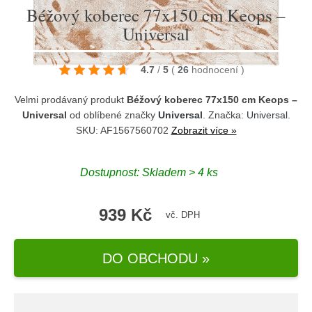
Béžový koberec 77x150 cm Keops –
Universal
4.7
/
5
(
26
hodnocení
)
Velmi prodávaný produkt
Béžový koberec 77x150 cm Keops –
Universal
od oblíbené značky
Universal
. Značka:
Universal
.
SKU: AF1567560702
Zobrazit více »
Dostupnost:
Skladem > 4 ks
939 Kč
vč. DPH
DO OBCHODU »