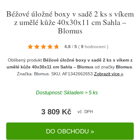
Béžové úložné boxy v sadě 2 ks s víkem
z umělé kůže 40x30x11 cm Sahla –
Blomus
4.8
/
5
(
9
hodnocení
)
Oblíbený produkt
Béžové úložné boxy v sadě 2 ks s víkem z
umělé kůže 40x30x11 cm Sahla – Blomus
od značky
Blomus
.
Značka:
Blomus
. SKU: AF1342662653
Zobrazit více »
Dostupnost:
Skladem > 5 ks
3 809 Kč
vč. DPH
DO OBCHODU »