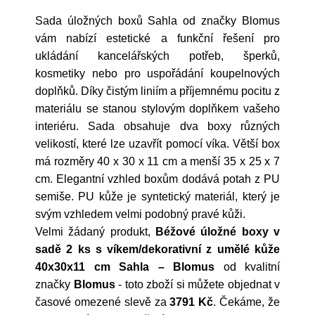
Sada úložných boxů Sahla od značky Blomus
vám nabízí estetické a funkční řešení pro
ukládání kancelářských potřeb, šperků,
kosmetiky nebo pro uspořádání koupelnových
doplňků. Díky čistým liniím a příjemnému pocitu z
materiálu se stanou stylovým doplňkem vašeho
interiéru. Sada obsahuje dva boxy různých
velikostí, které lze uzavřít pomocí víka. Větší box
má rozměry 40 x 30 x 11 cm a menší 35 x 25 x 7
cm. Elegantní vzhled boxům dodává potah z PU
semiše. PU kůže je syntetický materiál, který je
svým vzhledem velmi podobný pravé kůži.
Velmi žádaný produkt,
Béžové úložné boxy v
sadě 2 ks s víkem/dekorativní z umělé kůže
40x30x11 cm Sahla – Blomus
od kvalitní
značky
Blomus
- toto zboží si můžete objednat v
časové omezené slevě za
3791 Kč
. Čekáme, že