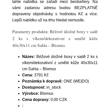
tahle nabídka se zařadí mezi bestsellery. Na
vámi zadanou adresu budou BEZPLATNĚ
dopraveny objednávky s hodnotou Kč a více.
Lepší nabídku už na trhu hledat nemusíte.
Parametry produktu: Béžové úložné boxy v sadě
2 ks s víkem/dekorativní z umělé kůže
40x30x11 cm Sahla – Blomus
Název:
Béžové úložné boxy v sadě 2 ks s
víkem/dekorativní z umělé kůže 40x30x11
cm Sahla – Blomus
Cena:
3791 Kč
Poznámka k dopravě:
ONE (WE|DO)
Dostupnost:
in_stock
Výrobce:
Blomus
Cena dopravy:
0.00 CZK
: