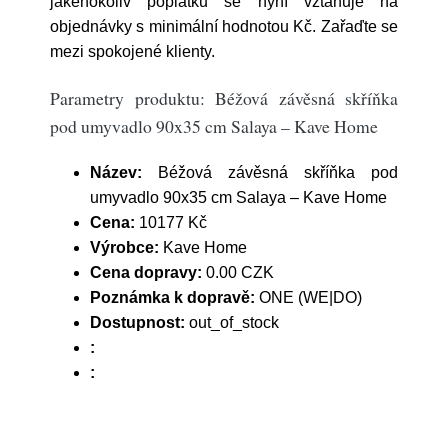
jakéhokoliv poplatku se nyní vztahuje na
objednávky s minimální hodnotou Kč. Zařaďte se
mezi spokojené klienty.
Parametry produktu: Béžová závěsná skříňka
pod umyvadlo 90x35 cm Salaya – Kave Home
Název:
Béžová závěsná skříňka pod
umyvadlo 90x35 cm Salaya – Kave Home
Cena:
10177 Kč
Výrobce:
Kave Home
Cena dopravy:
0.00 CZK
Poznámka k dopravě:
ONE (WE|DO)
Dostupnost:
out_of_stock
:
: