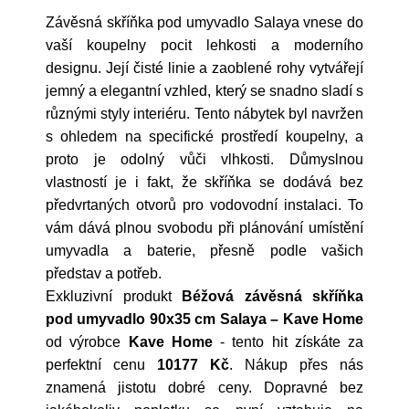
Závěsná skříňka pod umyvadlo Salaya vnese do
vaší koupelny pocit lehkosti a moderního
designu. Její čisté linie a zaoblené rohy vytvářejí
jemný a elegantní vzhled, který se snadno sladí s
různými styly interiéru. Tento nábytek byl navržen
s ohledem na specifické prostředí koupelny, a
proto je odolný vůči vlhkosti. Důmyslnou
vlastností je i fakt, že skříňka se dodává bez
předvrtaných otvorů pro vodovodní instalaci. To
vám dává plnou svobodu při plánování umístění
umyvadla a baterie, přesně podle vašich
představ a potřeb.
Exkluzivní produkt
Béžová závěsná skříňka
pod umyvadlo 90x35 cm Salaya – Kave Home
od výrobce
Kave Home
- tento hit získáte za
perfektní cenu
10177 Kč
. Nákup přes nás
znamená jistotu dobré ceny. Dopravné bez