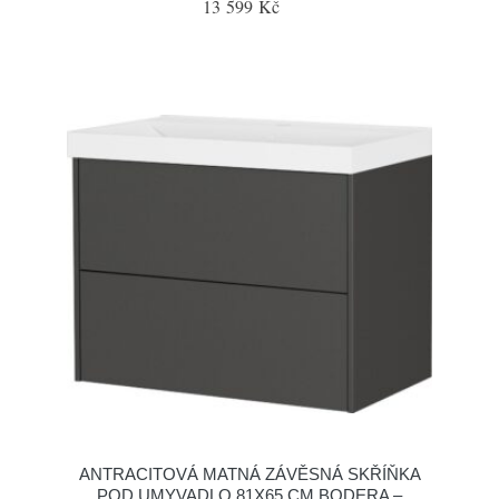
13 599 Kč
ANTRACITOVÁ MATNÁ ZÁVĚSNÁ SKŘÍŇKA
POD UMYVADLO 81X65 CM BODERA –