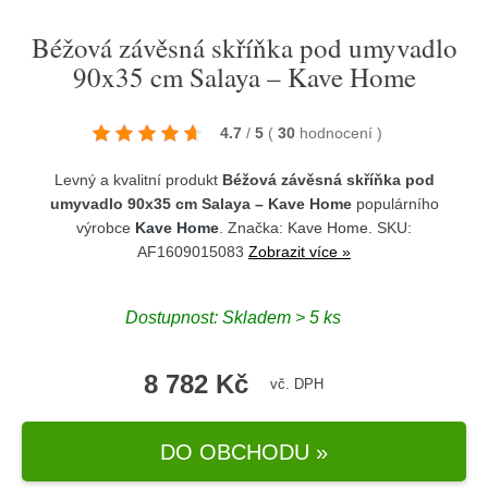
Béžová závěsná skříňka pod umyvadlo
90x35 cm Salaya – Kave Home
4.7
/
5
(
30
hodnocení
)
Levný a kvalitní produkt
Béžová závěsná skříňka pod
umyvadlo 90x35 cm Salaya – Kave Home
populárního
výrobce
Kave Home
. Značka:
Kave Home
. SKU:
AF1609015083
Zobrazit více »
Dostupnost:
Skladem > 5 ks
8 782 Kč
vč. DPH
DO OBCHODU »