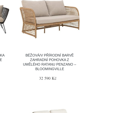
VKA
BÉŽOVÁ/V PŘÍRODNÍ BARVĚ
E
ZAHRADNÍ POHOVKA Z
UMĚLÉHO RATANU PENZANO –
BLOOMINGVILLE
32 590 Kč