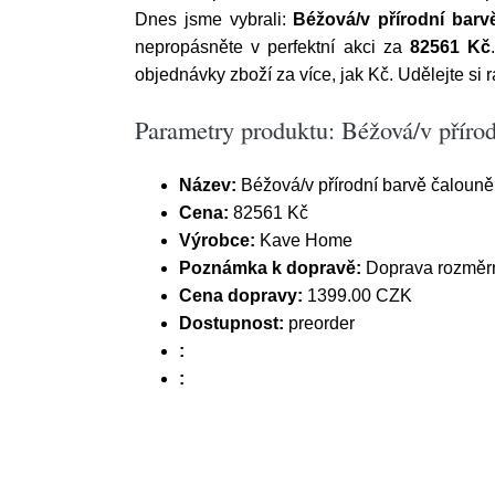
Dnes jsme vybrali:
Béžová/v přírodní bar
nepropásněte v perfektní akci za
82561 Kč
objednávky zboží za více, jak Kč. Udělejte si r
Parametry produktu: Béžová/v přír
Název:
Béžová/v přírodní barvě čaloun
Cena:
82561 Kč
Výrobce:
Kave Home
Poznámka k dopravě:
Doprava rozměrn
Cena dopravy:
1399.00 CZK
Dostupnost:
preorder
:
: