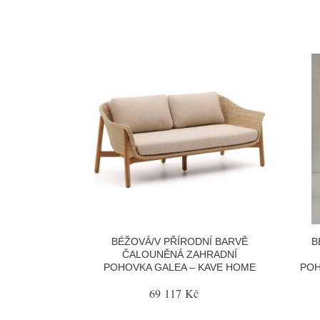
BÉŽOVÁ/V PŘÍRODNÍ BARVĚ
B
ČALOUNĚNÁ ZAHRADNÍ
POHOVKA GALEA – KAVE HOME
POH
69 117 Kč