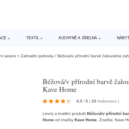
ACE
TEXTIL
KUCHYNĚ A JÍDELNA
NÁBY
ní sezení > Zahradní pohovky
/
Béžová/v přírodní barvě čalouněná z
Béžová/v přírodní barvě čal
Kave Home
4.3
/
5
(
23
hodnocení
)
Levný a kvalitní produkt
Béžová/v přírodní ba
Home
od značky
Kave Home
. Značka:
Kave 