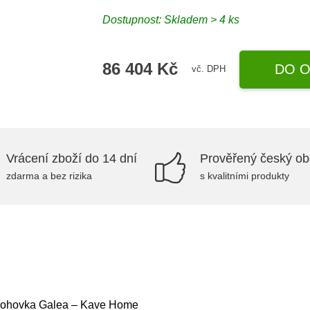
Dostupnost:
Skladem > 4 ks
86 404 Kč
DO O
vč. DPH
Vrácení zboží do 14 dní
Prověřený český o
zdarma a bez rizika
s kvalitními produkty
 pohovka Galea – Kave Home