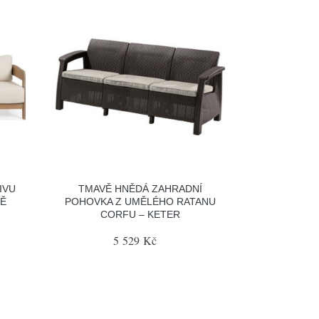
IVU
TMAVĚ HNĚDÁ ZAHRADNÍ
VĚ
POHOVKA Z UMĚLÉHO RATANU
CORFU – KETER
5 529 Kč