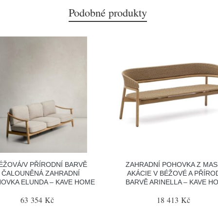
Podobné produkty
ÉŽOVÁ/V PŘÍRODNÍ BARVĚ
ZAHRADNÍ POHOVKA Z MAS
ČALOUNĚNÁ ZAHRADNÍ
AKÁCIE V BÉŽOVÉ A PŘÍRO
OVKA ELUNDA – KAVE HOME
BARVĚ ARINELLA – KAVE H
63 354 Kč
18 413 Kč