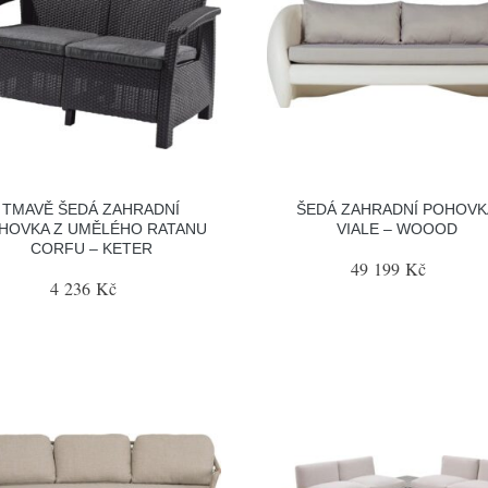
TMAVĚ ŠEDÁ ZAHRADNÍ
ŠEDÁ ZAHRADNÍ POHOVK
HOVKA Z UMĚLÉHO RATANU
VIALE – WOOOD
CORFU – KETER
49 199 Kč
4 236 Kč