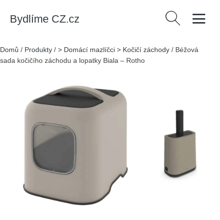
Bydlíme CZ.cz
Vyhledávání
Domů
/
Produkty
/
> Domácí mazlíčci > Kočičí záchody
/
Béžová
sada kočičího záchodu a lopatky Biala – Rotho