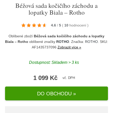
Béžová sada kočičího záchodu a
lopatky Biala – Rotho
4.6
/
5
(
10
hodnocení
)
Oblíbené zboží
Béžová sada kočičího záchodu a lopatky
Biala – Rotho
oblíbené značky
ROTHO
. Značka:
ROTHO
. SKU:
AF1435737096
Zobrazit více »
Dostupnost:
Skladem > 3 ks
1 099 Kč
vč. DPH
DO OBCHODU »