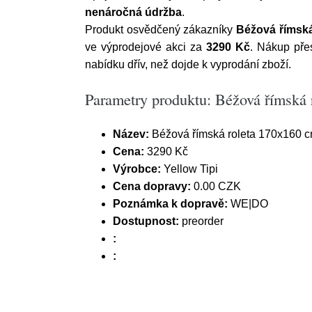
nenáročná údržba
.
Produkt osvědčený zákazníky
Béžová římská
ve výprodejové akci za
3290 Kč
. Nákup pře
nabídku dřív, než dojde k vyprodání zboží.
Parametry produktu: Béžová římská 
Název:
Béžová římská roleta 170x160 c
Cena:
3290 Kč
Výrobce:
Yellow Tipi
Cena dopravy:
0.00 CZK
Poznámka k dopravě:
WE|DO
Dostupnost:
preorder
:
: