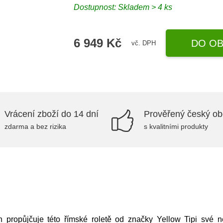
Dostupnost:
Skladem > 4 ks
6 949 Kč
DO OB
vč. DPH
Vrácení zboží do 14 dní
Prověřený český o
zdarma a bez rizika
s kvalitními produkty
 propůjčuje této římské roletě od značky Yellow Tipi své ne