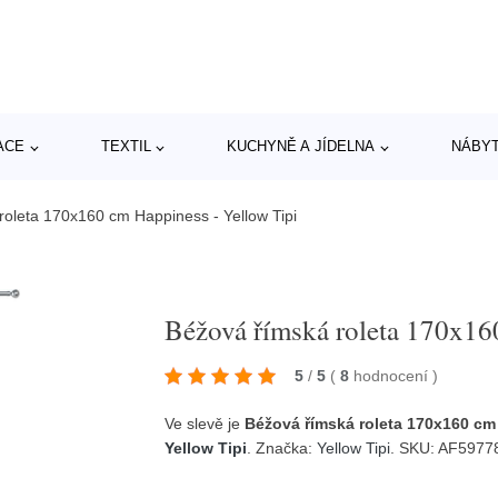
ACE
TEXTIL
KUCHYNĚ A JÍDELNA
NÁBY
roleta 170x160 cm Happiness - Yellow Tipi
Béžová římská roleta 170x16
5
/
5
(
8
hodnocení
)
Ve slevě je
Béžová římská roleta 170x160 cm 
Yellow Tipi
. Značka:
Yellow Tipi
. SKU: AF597