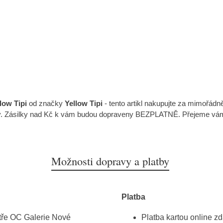
low Tipi
od značky
Yellow Tipi
- tento artikl nakupujte za mimořád
ry. Zásilky nad Kč k vám budou dopraveny BEZPLATNĚ. Přejeme vá
Možnosti dopravy a platby
Platba
atře OC Galerie Nové
Platba kartou online z