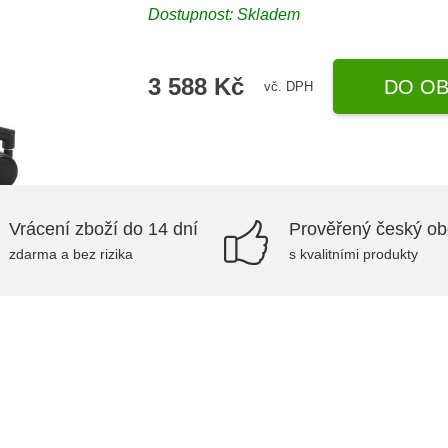
Dostupnost:
Skladem
3 588 Kč
DO OB
vč. DPH
Vrácení zboží do 14 dní
Prověřený český o
zdarma a bez rizika
s kvalitními produkty