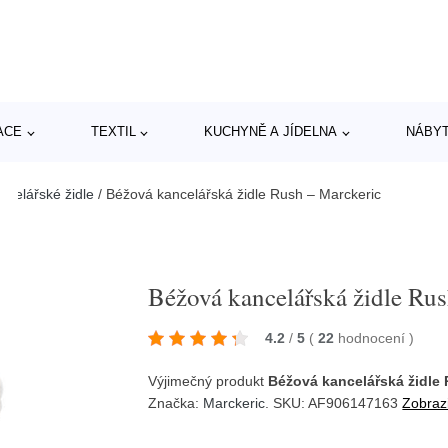
ACE
TEXTIL
KUCHYNĚ A JÍDELNA
NÁBY
ncelářské židle
/
Béžová kancelářská židle Rush – Marckeric
Béžová kancelářská židle Ru
4.2
/
5
(
22
hodnocení
)
Výjimečný produkt
Béžová kancelářská židle 
Značka:
Marckeric
. SKU: AF906147163
Zobrazi