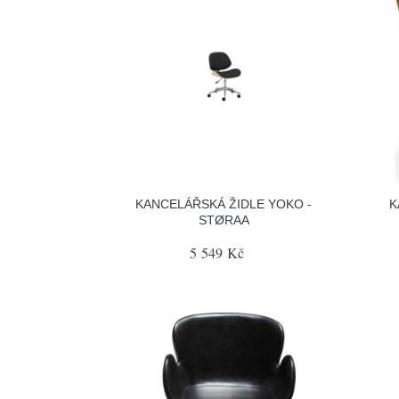
KANCELÁŘSKÁ ŽIDLE YOKO -
K
STØRAA
5 549 Kč