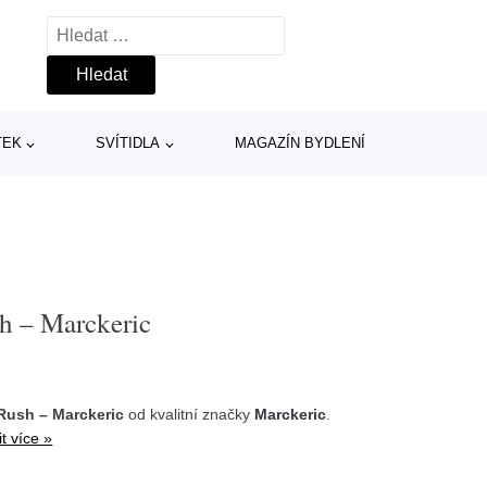
Vyhledávání
TEK
SVÍTIDLA
MAGAZÍN BYDLENÍ
sh – Marckeric
Rush – Marckeric
od kvalitní značky
Marckeric
.
t více »