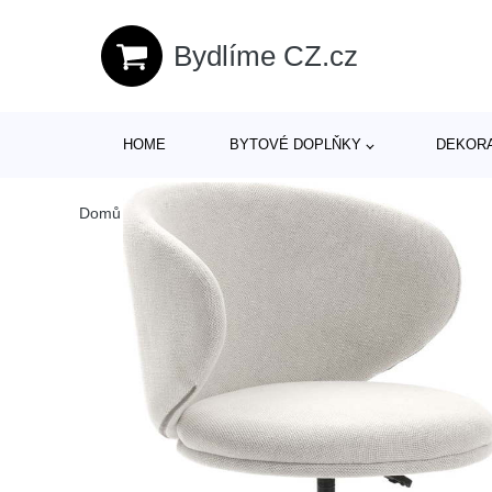
Bydlíme CZ.cz
HOME
BYTOVÉ DOPLŇKY
DEKOR
Domů
/
Produkty
/
> Nábytek > Sedací nábytek > Židle > Ka