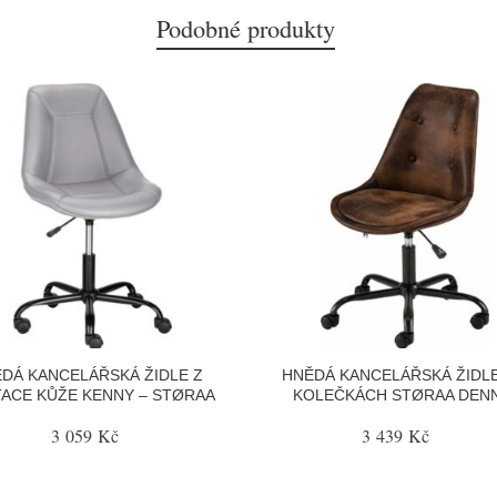
Podobné produkty
EDÁ KANCELÁŘSKÁ ŽIDLE Z
HNĚDÁ KANCELÁŘSKÁ ŽIDL
TACE KŮŽE KENNY – STØRAA
KOLEČKÁCH STØRAA DENN
3 059 Kč
3 439 Kč