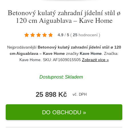
Betonový kulatý zahradní jídelní stůl ø
120 cm Aiguablava – Kave Home
4.9
/
5
(
25
hodnocení
)
Nejprodávanější
Betonový kulatý zahradní jídelní stůl ø 120
cm Aiguablava – Kave Home
značky
Kave Home
. Značka:
Kave Home
. SKU: AF1609015505
Zobrazit více »
Dostupnost:
Skladem
25 898 Kč
vč. DPH
DO OBCHODU »