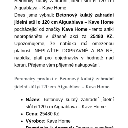
Betonový kulatý zahradní jídelní stůl ø 120 cm
Aiguablava – Kave Home
Dnes jsme vybrali:
Betonový kulatý zahradní
jídelní stůl ø 120 cm Aiguablava – Kave Home
pocházející od značky
Kave Home
- tento artikl
nepropásněte v úžasné akci za
25480 Kč
.
Upozorňujeme, že nabídka má omezenou
platnost. NEPLAŤTE DOPRAVNÉ A BALNÉ,
nabídka platí pro objednávky v hodnotě nad
korun. Přejeme vám příjemné nakupování.
Parametry produktu: Betonový kulatý zahradní
jídelní stůl ø 120 cm Aiguablava – Kave Home
Název:
Betonový kulatý zahradní jídelní
stůl ø 120 cm Aiguablava – Kave Home
Cena:
25480 Kč
Výrobce:
Kave Home