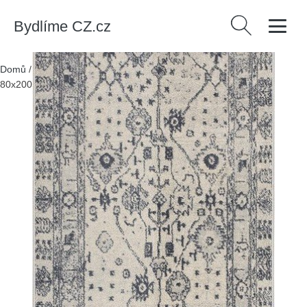
Bydlíme CZ.cz
Vyhledávání
Domů
/
Produkty
/
> Koberce a rohožky > Koberce
/
Běhoun
80x200 cm Siroco – Universal