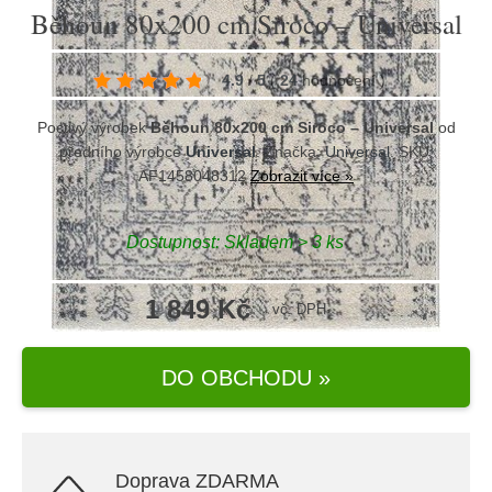
Běhoun 80x200 cm Siroco – Universal
4.9
/
5
(
24
hodnocení
)
Poctivý výrobek
Běhoun 80x200 cm Siroco – Universal
od
předního výrobce
Universal
. Značka:
Universal
. SKU:
AF1458048312
Zobrazit více »
Dostupnost:
Skladem > 3 ks
1 849 Kč
vč. DPH
DO OBCHODU »
Doprava ZDARMA