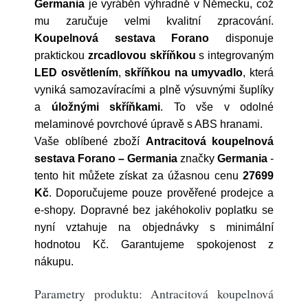
Germania
je vyráběn výhradně v Německu, což
mu zaručuje velmi kvalitní zpracování.
Koupelnová sestava Forano
disponuje
praktickou
zrcadlovou skříňkou
s integrovaným
LED osvětlením
,
skříňkou na umyvadlo
, která
vyniká samozavíracími a plně výsuvnými šuplíky
a
úložnými skříňkami
. To vše v odolné
melaminové povrchové úpravě s ABS hranami.
Vaše oblíbené zboží
Antracitová koupelnová
sestava Forano – Germania
značky
Germania
-
tento hit můžete získat za úžasnou cenu
27699
Kč
. Doporučujeme pouze prověřené prodejce a
e-shopy. Dopravné bez jakéhokoliv poplatku se
nyní vztahuje na objednávky s minimální
hodnotou Kč. Garantujeme spokojenost z
nákupu.
Parametry produktu: Antracitová koupelnová