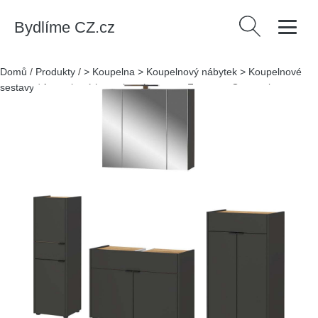
Bydlíme CZ.cz
Vyhledávání
Domů
/
Produkty
/
> Koupelna > Koupelnový nábytek > Koupelnové
sestavy
/
Antracitová koupelnová sestava Forano – Germania