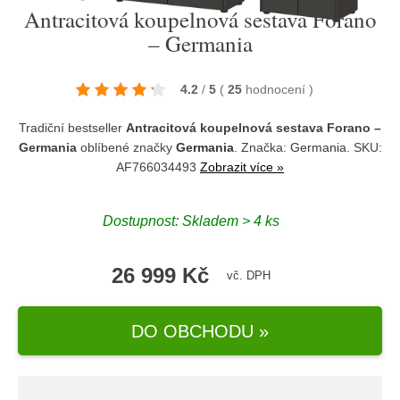
Antracitová koupelnová sestava Forano
– Germania
4.2
/
5
(
25
hodnocení
)
Tradiční bestseller
Antracitová koupelnová sestava Forano –
Germania
oblíbené značky
Germania
. Značka:
Germania
. SKU:
AF766034493
Zobrazit více »
Dostupnost:
Skladem > 4 ks
26 999 Kč
vč. DPH
DO OBCHODU »