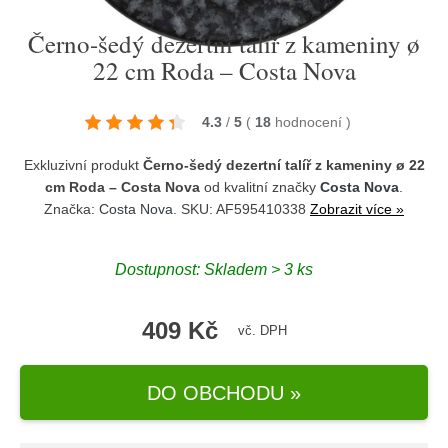
Černo-šedý dezertní talíř z kameniny ø
22 cm Roda – Costa Nova
4.3
/
5
(
18
hodnocení
)
Exkluzivní produkt
Černo-šedý dezertní talíř z kameniny ø 22
cm Roda – Costa Nova
od kvalitní značky
Costa Nova
.
Značka:
Costa Nova
. SKU: AF595410338
Zobrazit více »
Dostupnost:
Skladem > 3 ks
409 Kč
vč. DPH
DO OBCHODU »