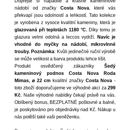
Dopřejte si nápadité a krásné kameninové
nádobí od značky
Costa Nova
, které vás
překvapí jsou odolností a lehkostí. Tato kolekce
je vyrobena z vysoce kvalitní kameniny, která je
glazovaná při teplotách 1180 °C.
Díky tomu je
glazura velmi odolná a leccos vydrží.
Navíc je
vhodné do myčky na nádobí, mikrovlnné
trouby.
Poznámka
: Kvůli jedinečné ruční výrobě
se může velikost a barva produktu lehce lišit.
Produkt osvědčený zákazníky
Šedý
kameninový podnos Costa Nova Roda
Mimas, ⌀ 22 cm
kvalitní značky
Costa Nova
-
toto zboží doporučujeme ve výhodné akci za
299
Kč
. Naše výhodné nabídky čekají právě na vás.
Oblíbený bonus, BEZPLATNÉ poštovné a balné,
je poskytováno pro objednávky nad Kč. Nákup u
nás potěší také vaši peněženku.