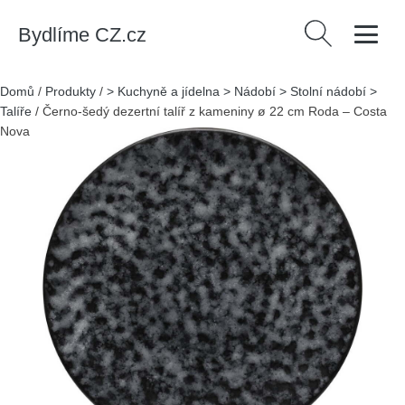
Bydlíme CZ.cz
Vyhledávání
Domů
/
Produkty
/
> Kuchyně a jídelna > Nádobí > Stolní nádobí >
Talíře
/
Černo-šedý dezertní talíř z kameniny ø 22 cm Roda – Costa
Nova