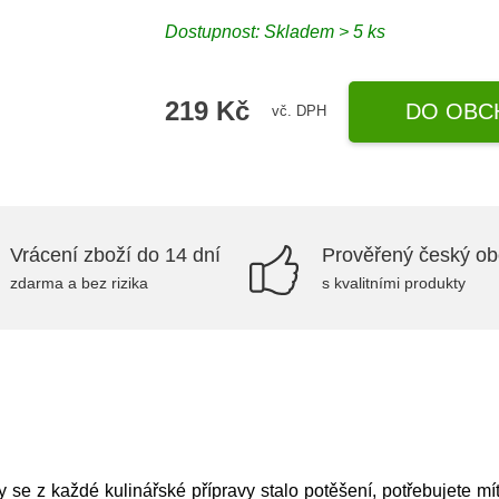
Dostupnost:
Skladem > 5 ks
219 Kč
DO OBC
vč. DPH
Vrácení zboží do 14 dní
Prověřený český o
zdarma a bez rizika
s kvalitními produkty
y se z každé kulinářské přípravy stalo potěšení, potřebujete mí