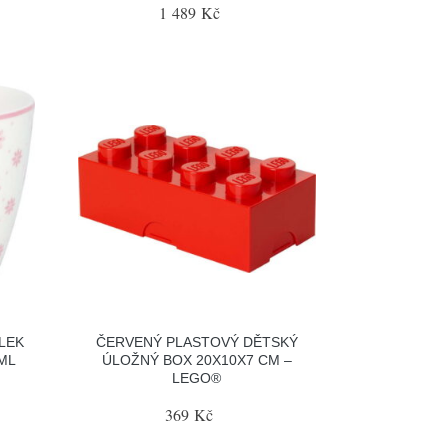
1 489 Kč
LEK
ČERVENÝ PLASTOVÝ DĚTSKÝ
 ML
ÚLOŽNÝ BOX 20X10X7 CM –
LEGO®
369 Kč