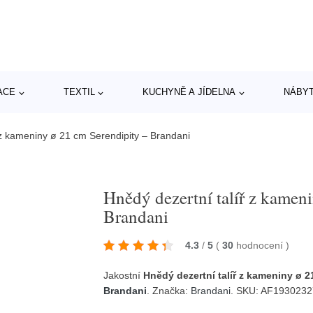
ACE
TEXTIL
KUCHYNĚ A JÍDELNA
NÁBY
 z kameniny ø 21 cm Serendipity – Brandani
Hnědý dezertní talíř z kamen
Brandani
4.3
/
5
(
30
hodnocení
)
Jakostní
Hnědý dezertní talíř z kameniny ø 
Brandani
. Značka:
Brandani
. SKU: AF193023