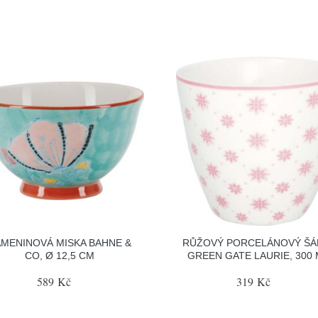
MENINOVÁ MISKA BAHNE &
RŮŽOVÝ PORCELÁNOVÝ ŠÁ
CO, Ø 12,5 CM
GREEN GATE LAURIE, 300
589 Kč
319 Kč