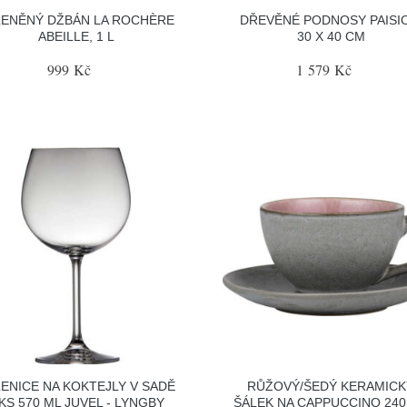
LENĚNÝ DŽBÁN LA ROCHÈRE
DŘEVĚNÉ PODNOSY PAISIO
ABEILLE, 1 L
30 X 40 CM
999 Kč
1 579 Kč
ENICE NA KOKTEJLY V SADĚ
RŮŽOVÝ/ŠEDÝ KERAMICK
 KS 570 ML JUVEL - LYNGBY
ŠÁLEK NA CAPPUCCINO 240