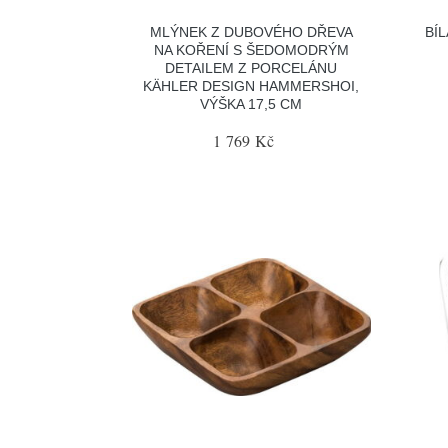
MLÝNEK Z DUBOVÉHO DŘEVA
BÍ
NA KOŘENÍ S ŠEDOMODRÝM
DETAILEM Z PORCELÁNU
KÄHLER DESIGN HAMMERSHOI,
VÝŠKA 17,5 CM
1 769 Kč