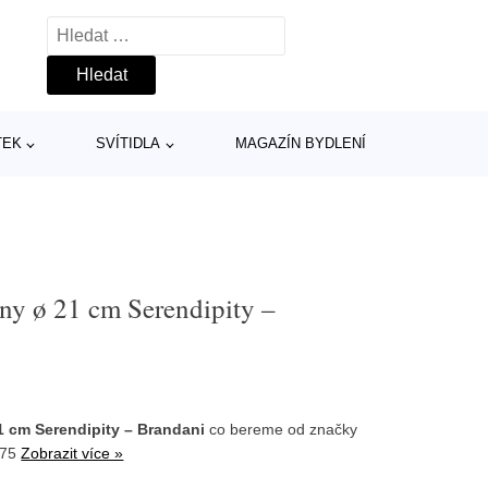
Vyhledávání
TEK
SVÍTIDLA
MAGAZÍN BYDLENÍ
iny ø 21 cm Serendipity –
21 cm Serendipity – Brandani
co bereme od značky
275
Zobrazit více »