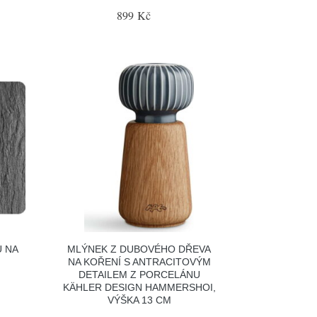
899 Kč
Ů NA
MLÝNEK Z DUBOVÉHO DŘEVA
NA KOŘENÍ S ANTRACITOVÝM
DETAILEM Z PORCELÁNU
KÄHLER DESIGN HAMMERSHOI,
VÝŠKA 13 CM