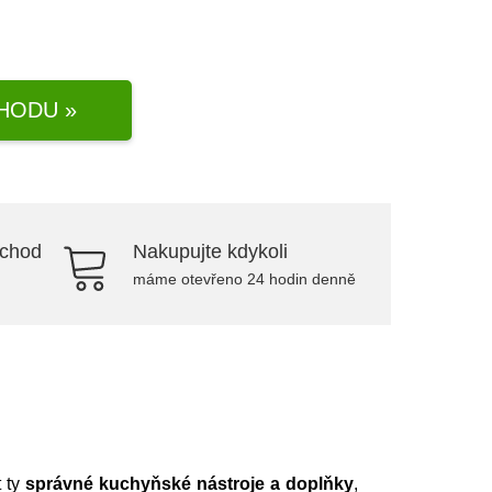
HODU »
bchod
Nakupujte kdykoli
máme otevřeno 24 hodin denně
t ty
správné kuchyňské nástroje a doplňky
,