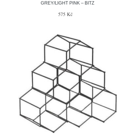
GREY/LIGHT PINK – BITZ
575 Kč