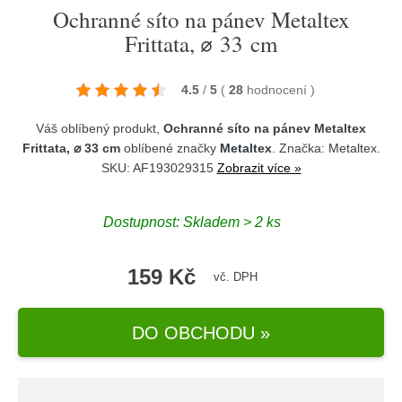
Ochranné síto na pánev Metaltex
Frittata, ⌀ 33 cm
4.5
/
5
(
28
hodnocení
)
Váš oblíbený produkt,
Ochranné síto na pánev Metaltex
Frittata, ⌀ 33 cm
oblíbené značky
Metaltex
. Značka:
Metaltex
.
SKU: AF193029315
Zobrazit více »
Dostupnost:
Skladem > 2 ks
159 Kč
vč. DPH
DO OBCHODU »